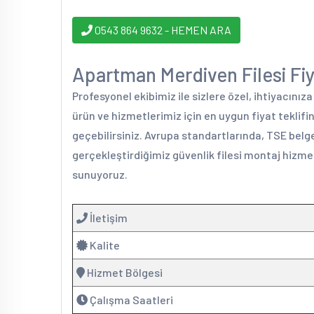
0543 864 9632 - HEMEN ARA
Apartman Merdiven Filesi Fiya
Profesyonel ekibimiz ile sizlere özel, ihtiyacınız
ürün ve hizmetlerimiz için en uygun fiyat teklif
geçebilirsiniz. Avrupa standartlarında, TSE belge
gerçekleştirdiğimiz güvenlik filesi montaj hizmet
sunuyoruz.
İletişim
Kalite
Hizmet Bölgesi
Çalışma Saatleri