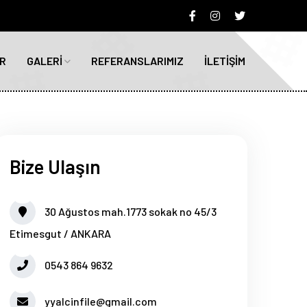
R
GALERİ
REFERANSLARIMIZ
İLETİŞİM
Bize Ulaşın
30 Ağustos mah.1773 sokak no 45/3
Etimesgut / ANKARA
0543 864 9632
yyalcinfile@gmail.com