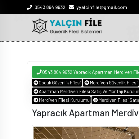
0543 864 9632
yyalcinfile@gmail.com
0543 864 9632 Yapracık Apartman Merdiven Fi
Çocuk Güvenlik Filesi
Merdiven Güvenlik Filesi
Apartman Merdiven Filesi Satış Ve Montajı Kurulum
Merdiven Filesi Kurulumu
Merdiven Filesi Satı
Yapracık Apartman Merdive