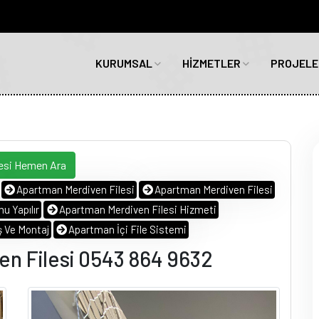
KURUMSAL
HİZMETLER
PROJELE
lesi Hemen Ara
Apartman Merdiven Filesi
Apartman Merdiven Filesi
u Yapılır
Apartman Merdiven Filesi Hizmeti
ş Ve Montaj
Apartman İçi File Sistemi
n Filesi 0543 864 9632