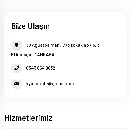
Bize Ulaşın
30 Ağustos mah.1773 sokak no 45/3
Etimesgut / ANKARA
0543 864 9632
yyalcinfile@gmail.com
Hizmetlerimiz