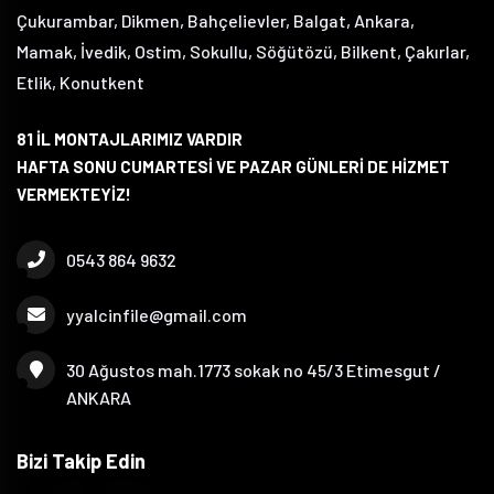
Çukurambar, Dikmen, Bahçelievler, Balgat, Ankara,
Mamak, İvedik, Ostim, Sokullu, Söğütözü, Bilkent, Çakırlar,
Etlik, Konutkent
81 İL MONTAJLARIMIZ VARDIR
HAFTA SONU CUMARTESİ VE PAZAR GÜNLERİ DE HİZMET
VERMEKTEYİZ!
0543 864 9632
yyalcinfile@gmail.com
30 Ağustos mah.1773 sokak no 45/3 Etimesgut /
ANKARA
Bizi Takip Edin