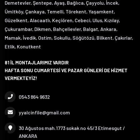
Demetevler, Şentepe, Ayaş, Bağlıca, Çayyolu, İncek,
Ümitköy, Çankaya, Temelli, Törekent, Yaşamkent,
Güzelkent, Alacaatlı, Keçiören, Cebeci, Ulus, Kızılay,
Çukurambar, Dikmen, Bahçelievler, Balgat, Ankara,
Mamak, İvedik, Ostim, Sokullu, Söğütözü, Bilkent, Çakırlar,
Etlik, Konutkent
81 İL MONTAJLARIMIZ VARDIR
HAFTA SONU CUMARTESİ VE PAZAR GÜNLERİ DE HİZMET
VERMEKTEYİZ!
0543 864 9632
yyalcinfile@gmail.com
30 Ağustos mah.1773 sokak no 45/3 Etimesgut /
ANKARA