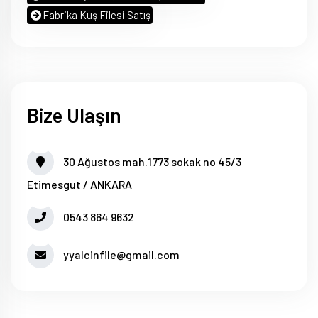
Fabrika Kuş Filesi Satış
Bize Ulaşın
30 Ağustos mah.1773 sokak no 45/3
Etimesgut / ANKARA
0543 864 9632
yyalcinfile@gmail.com