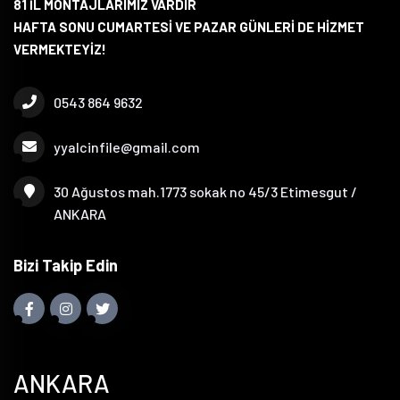
81 İL MONTAJLARIMIZ VARDIR
HAFTA SONU CUMARTESİ VE PAZAR GÜNLERİ DE HİZMET
VERMEKTEYİZ!
0543 864 9632
yyalcinfile@gmail.com
30 Ağustos mah.1773 sokak no 45/3 Etimesgut /
ANKARA
Bizi Takip Edin
ANKARA