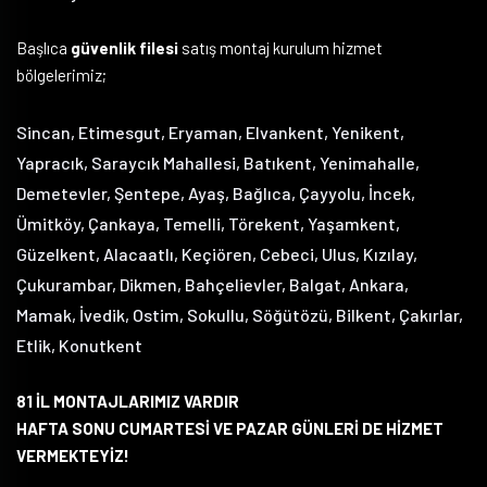
Başlıca
güvenlik filesi
satış montaj kurulum hizmet
bölgelerimiz;
Sincan, Etimesgut, Eryaman, Elvankent, Yenikent,
Yapracık, Saraycık Mahallesi, Batıkent, Yenimahalle,
Demetevler, Şentepe, Ayaş, Bağlıca, Çayyolu, İncek,
Ümitköy, Çankaya, Temelli, Törekent, Yaşamkent,
Güzelkent, Alacaatlı, Keçiören, Cebeci, Ulus, Kızılay,
Çukurambar, Dikmen, Bahçelievler, Balgat, Ankara,
Mamak, İvedik, Ostim, Sokullu, Söğütözü, Bilkent, Çakırlar,
Etlik, Konutkent
81 İL MONTAJLARIMIZ VARDIR
HAFTA SONU CUMARTESİ VE PAZAR GÜNLERİ DE HİZMET
VERMEKTEYİZ!