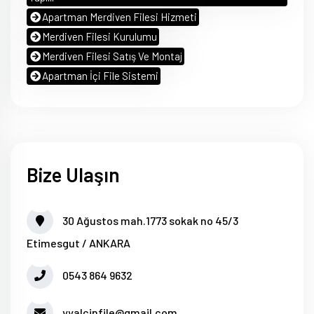
Apartman Merdiven Filesi Hizmeti
Merdiven Filesi Kurulumu
Merdiven Filesi Satış Ve Montaj
Apartman İçi File Sistemi
Bize Ulaşın
30 Ağustos mah.1773 sokak no 45/3
Etimesgut / ANKARA
0543 864 9632
yyalcinfile@gmail.com