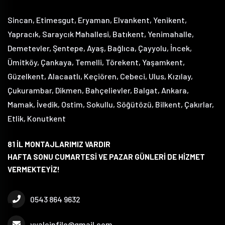
Sincan, Etimesgut, Eryaman, Elvankent, Yenikent,
Yapracık, Saraycık Mahallesi, Batıkent, Yenimahalle,
Demetevler, Şentepe, Ayaş, Bağlıca, Çayyolu, İncek,
Ümitköy, Çankaya, Temelli, Törekent, Yaşamkent,
Güzelkent, Alacaatlı, Keçiören, Cebeci, Ulus, Kızılay,
Çukurambar, Dikmen, Bahçelievler, Balgat, Ankara,
Mamak, İvedik, Ostim, Sokullu, Söğütözü, Bilkent, Çakırlar,
Etlik, Konutkent
81 İL MONTAJLARIMIZ VARDIR
HAFTA SONU CUMARTESİ VE PAZAR GÜNLERİ DE HİZMET
VERMEKTEYİZ!
0543 864 9632
yyalcinfile@gmail.com