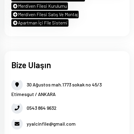
Merdiven Filesi Kurulumu
Merdiven Filesi Satış Ve Montaj
Apartman İçi File Sistemi
Bize Ulaşın
30 Ağustos mah.1773 sokak no 45/3
Etimesgut / ANKARA
0543 864 9632
yyalcinfile@gmail.com