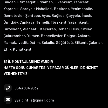
Sincan, Etimesgut, Eryaman, Elvankent, Yenikent,
Yapracık, Saraycık Mahallesi, Batıkent, Yenimahalle,
Demetevler, Şentepe, Ayaş, Bağlıca, Çayyolu, İncek,
Ümitköy, Çankaya, Temelli, Törekent, Yaşamkent,
Güzelkent, Alacaatlı, Keçiören, Cebeci, Ulus, Kızılay,
Çukurambar, Dikmen, Bahçelievler, Balgat, Ankara,
Mamak, İvedik, Ostim, Sokullu, Söğütözü, Bilkent, Çakırlar,
Etlik, Konutkent
81 İL MONTAJLARIMIZ VARDIR
HAFTA SONU CUMARTESİ VE PAZAR GÜNLERİ DE HİZMET
VERMEKTEYİZ!
0543 864 9632
yyalcinfile@gmail.com