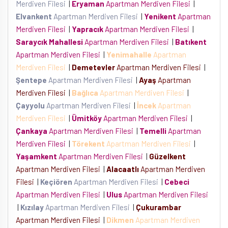
Merdiven Filesi
|
Eryaman
Apartman Merdiven Filesi
|
Elvankent
Apartman Merdiven Filesi
|
Yenikent
Apartman
Merdiven Filesi
|
Yapracık
Apartman Merdiven Filesi
|
Saraycık Mahallesi
Apartman Merdiven Filesi
|
Batıkent
Apartman Merdiven Filesi
|
Yenimahalle
Apartman
Merdiven Filesi
|
Demetevler
Apartman Merdiven Filesi
|
Şentepe
Apartman Merdiven Filesi
|
Ayaş
Apartman
Merdiven Filesi
|
Bağlıca
Apartman Merdiven Filesi
|
Çayyolu
Apartman Merdiven Filesi
|
İncek
Apartman
Merdiven Filesi
|
Ümitköy
Apartman Merdiven Filesi
|
Çankaya
Apartman Merdiven Filesi
|
Temelli
Apartman
Merdiven Filesi
|
Törekent
Apartman Merdiven Filesi
|
Yaşamkent
Apartman Merdiven Filesi
|
Güzelkent
Apartman Merdiven Filesi
|
Alacaatlı
Apartman Merdiven
Filesi
|
Keçiören
Apartman Merdiven Filesi
|
Cebeci
Apartman Merdiven Filesi
|
Ulus
Apartman Merdiven Filesi
|
Kızılay
Apartman Merdiven Filesi
|
Çukurambar
Apartman Merdiven Filesi
|
Dikmen
Apartman Merdiven