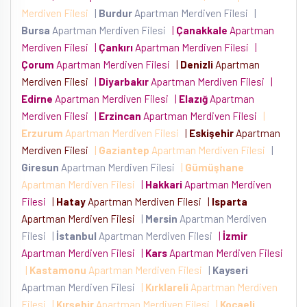
Merdiven Filesi
|
Burdur
Apartman Merdiven Filesi
|
Bursa
Apartman Merdiven Filesi
|
Çanakkale
Apartman
Merdiven Filesi
|
Çankırı
Apartman Merdiven Filesi
|
Çorum
Apartman Merdiven Filesi
|
Denizli
Apartman
Merdiven Filesi
|
Diyarbakır
Apartman Merdiven Filesi
|
Edirne
Apartman Merdiven Filesi
|
Elazığ
Apartman
Merdiven Filesi
|
Erzincan
Apartman Merdiven Filesi
|
Erzurum
Apartman Merdiven Filesi
|
Eskişehir
Apartman
Merdiven Filesi
|
Gaziantep
Apartman Merdiven Filesi
|
Giresun
Apartman Merdiven Filesi
|
Gümüşhane
Apartman Merdiven Filesi
|
Hakkari
Apartman Merdiven
Filesi
|
Hatay
Apartman Merdiven Filesi
|
Isparta
Apartman Merdiven Filesi
|
Mersin
Apartman Merdiven
Filesi
|
İstanbul
Apartman Merdiven Filesi
|
İzmir
Apartman Merdiven Filesi
|
Kars
Apartman Merdiven Filesi
|
Kastamonu
Apartman Merdiven Filesi
|
Kayseri
Apartman Merdiven Filesi
|
Kırklareli
Apartman Merdiven
Filesi
|
Kırşehir
Apartman Merdiven Filesi
|
Kocaeli