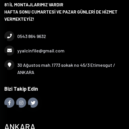
81 İL MONTAJLARIMIZ VARDIR
HAFTA SONU CUMARTESİ VE PAZAR GÜNLERİ DE HİZMET
VERMEKTEYİZ!
0543 864 9632
yyalcinfile@gmail.com
30 Ağustos mah.1773 sokak no 45/3 Etimesgut /
ANKARA
Bizi Takip Edin
ANKARA