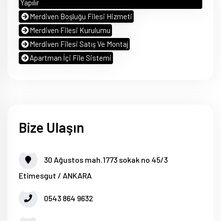
Yapılır
Merdiven Boşluğu Filesi Hizmeti
Merdiven Filesi Kurulumu
Merdiven Filesi Satış Ve Montaj
Apartman İçi File Sistemi
Bize Ulaşın
30 Ağustos mah.1773 sokak no 45/3
Etimesgut / ANKARA
0543 864 9632