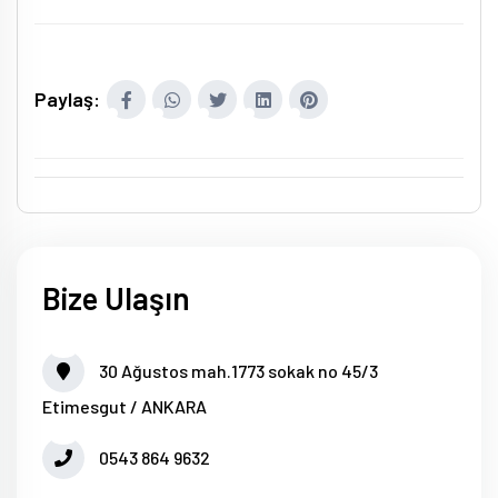
Paylaş:
Bize Ulaşın
30 Ağustos mah.1773 sokak no 45/3
Etimesgut / ANKARA
0543 864 9632