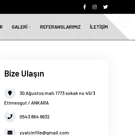
R
GALERİ
REFERANSLARIMIZ
İLETİŞİM
Bize Ulaşın
30 Ağustos mah.1773 sokak no 45/3
Etimesgut / ANKARA
0543 864 9632
yyalcinfile@gmail.com