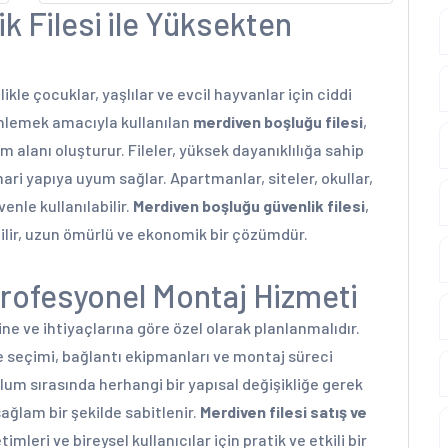
k Filesi ile Yüksekten
ikle çocuklar, yaşlılar ve evcil hayvanlar için ciddi
i önlemek amacıyla kullanılan
merdiven boşluğu filesi
,
 alanı oluşturur. Fileler, yüksek dayanıklılığa sahip
mari yapıya uyum sağlar. Apartmanlar, siteler, okullar,
enle kullanılabilir.
Merdiven boşluğu güvenlik filesi
,
ir, uzun ömürlü ve ekonomik bir çözümdür.
Profesyonel Montaj Hizmeti
rine ve ihtiyaçlarına göre özel olarak planlanmalıdır.
e seçimi, bağlantı ekipmanları ve montaj süreci
lum sırasında herhangi bir yapısal değişikliğe gerek
ğlam bir şekilde sabitlenir.
Merdiven filesi satış ve
imleri ve bireysel kullanıcılar için pratik ve etkili bir