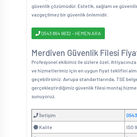
güvenlik çözümüdür. Estetik, sağlam ve güvenili
vazgeçilmez bir güvenlik önlemidir.
0543 864 9632 - HEMEN ARA
Merdiven Güvenlik Filesi Fiyat
Profesyonel ekibimiz ile sizlere özel, ihtiyacınız
ve hizmetlerimiz için en uygun fiyat teklifini al
geçebilirsiniz. Avrupa standartlarında, TSE belge
gerçekleştirdiğimiz güvenlik filesi montaj hizmet
sunuyoruz.
İletişim
0543
Kalite
ISO 