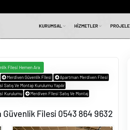
KURUMSAL
HİZMETLER
PROJELE
lik Filesi Hemen Ara
Merdiven Güvenlik Filesi
Apartman Merdiven Filesi
i Satış Ve Montajı Kurulumu Yapılır
esi Kurulumu
Merdiven Filesi Satış Ve Montaj
 Güvenlik Filesi 0543 864 9632