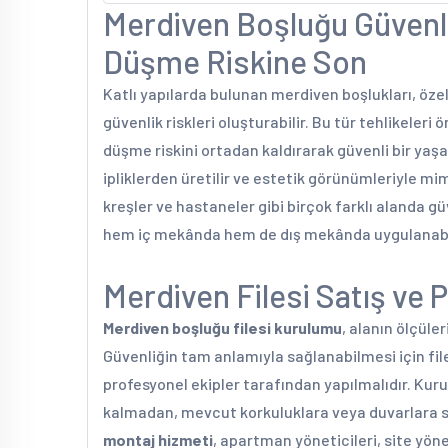
Merdiven Boşluğu Güvenli
Düşme Riskine Son
Katlı yapılarda bulunan merdiven boşlukları, özell
güvenlik riskleri oluşturabilir. Bu tür tehlikeler
düşme riskini ortadan kaldırarak güvenli bir yaşam
ipliklerden üretilir ve estetik görünümleriyle mi
kreşler ve hastaneler gibi birçok farklı alanda güv
hem iç mekânda hem de dış mekânda uygulanabil
Merdiven Filesi Satış ve 
Merdiven boşluğu filesi kurulumu
, alanın ölçüle
Güvenliğin tam anlamıyla sağlanabilmesi için fil
profesyonel ekipler tarafından yapılmalıdır. Kuru
kalmadan, mevcut korkuluklara veya duvarlara sa
montaj hizmeti
, apartman yöneticileri, site yönet