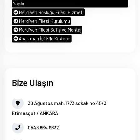
Yapılır
Merdiven Boşluğu Filesi Hizmeti
Merdiven Filesi Kurulumu
Merdiven Filesi Satış Ve Montaj
Apartman İçi File Sistemi
Bize Ulaşın
30 Ağustos mah.1773 sokak no 45/3
Etimesgut / ANKARA
0543 864 9632