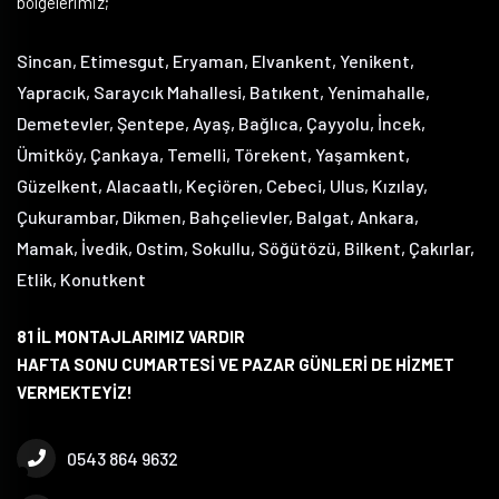
bölgelerimiz;
Sincan, Etimesgut, Eryaman, Elvankent, Yenikent,
Yapracık, Saraycık Mahallesi, Batıkent, Yenimahalle,
Demetevler, Şentepe, Ayaş, Bağlıca, Çayyolu, İncek,
Ümitköy, Çankaya, Temelli, Törekent, Yaşamkent,
Güzelkent, Alacaatlı, Keçiören, Cebeci, Ulus, Kızılay,
Çukurambar, Dikmen, Bahçelievler, Balgat, Ankara,
Mamak, İvedik, Ostim, Sokullu, Söğütözü, Bilkent, Çakırlar,
Etlik, Konutkent
81 İL MONTAJLARIMIZ VARDIR
HAFTA SONU CUMARTESİ VE PAZAR GÜNLERİ DE HİZMET
VERMEKTEYİZ!
0543 864 9632