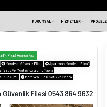
KURUMSAL
HİZMETLER
PROJELE
nlik Filesi Hemen Ara
Merdiven Güvenlik Filesi
Apartman Merdiven Filesi
i Satış Ve Montajı Kurulumu Yapılır
esi Kurulumu
Merdiven Filesi Satış Ve Montaj
 Güvenlik Filesi 0543 864 9632