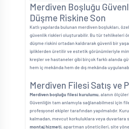
Merdiven Boşluğu Güvenli
Düşme Riskine Son
Katlı yapılarda bulunan merdiven boşlukları, özell
güvenlik riskleri oluşturabilir. Bu tür tehlikeler
düşme riskini ortadan kaldırarak güvenli bir yaşam
ipliklerden üretilir ve estetik görünümleriyle mi
kreşler ve hastaneler gibi birçok farklı alanda güv
hem iç mekânda hem de dış mekânda uygulanabil
Merdiven Filesi Satış ve 
Merdiven boşluğu filesi kurulumu
, alanın ölçüle
Güvenliğin tam anlamıyla sağlanabilmesi için fil
profesyonel ekipler tarafından yapılmalıdır. Kuru
kalmadan, mevcut korkuluklara veya duvarlara sa
montaj hizmeti
, apartman yöneticileri, site yönet