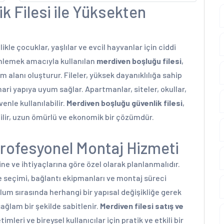
k Filesi ile Yüksekten
ikle çocuklar, yaşlılar ve evcil hayvanlar için ciddi
i önlemek amacıyla kullanılan
merdiven boşluğu filesi
,
 alanı oluşturur. Fileler, yüksek dayanıklılığa sahip
mari yapıya uyum sağlar. Apartmanlar, siteler, okullar,
enle kullanılabilir.
Merdiven boşluğu güvenlik filesi
,
ir, uzun ömürlü ve ekonomik bir çözümdür.
Profesyonel Montaj Hizmeti
rine ve ihtiyaçlarına göre özel olarak planlanmalıdır.
e seçimi, bağlantı ekipmanları ve montaj süreci
lum sırasında herhangi bir yapısal değişikliğe gerek
ğlam bir şekilde sabitlenir.
Merdiven filesi satış ve
imleri ve bireysel kullanıcılar için pratik ve etkili bir