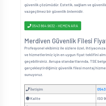
güvenlik çözümüdür. Estetik, sağlam ve güvenili
vazgeçilmez bir güvenlik önlemidir.
0543 864 9632 - HEMEN ARA
Merdiven Güvenlik Filesi Fiyat
Profesyonel ekibimiz ile sizlere özel, ihtiyacınız
ve hizmetlerimiz için en uygun fiyat teklifini al
geçebilirsiniz. Avrupa standartlarında, TSE belge
gerçekleştirdiğimiz güvenlik filesi montaj hizmet
sunuyoruz.
İletişim
0543
Kalite
ISO 9