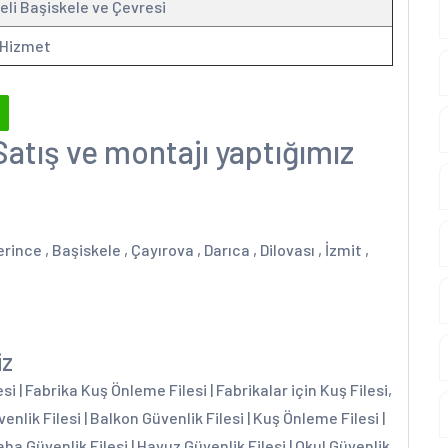
li Başiskele ve Çevresi
 Hizmet
Satış ve montajı yaptığımız
ince , Başiskele , Çayırova , Darıca , Dilovası , İzmit ,
iz
 | Fabrika Kuş Önleme Filesi | Fabrikalar için Kuş Filesi,
enlik Filesi | Balkon Güvenlik Filesi | Kuş Önleme Filesi |
aha Güvenlik Filesi | Havuz Güvenlik Filesi | Okul Güvenlik