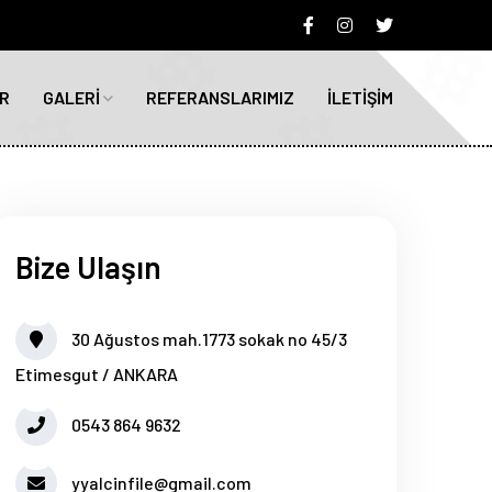
R
GALERİ
REFERANSLARIMIZ
İLETİŞİM
Bize Ulaşın
30 Ağustos mah.1773 sokak no 45/3
Etimesgut / ANKARA
0543 864 9632
yyalcinfile@gmail.com