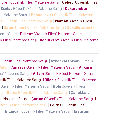
iören
Güvenlik Filesi Malzeme Satışı
|
Cebeci
Güvenlik Filesi
Kızılay
Güvenlik Filesi Malzeme Satışı
|
Çukurambar
esi Malzeme Satışı
|
Bahçelievler
Güvenlik Filesi Malzeme
ra
Güvenlik Filesi Malzeme Satışı
|
Mamak
Güvenlik Filesi
şı
|
Ostim
Güvenlik Filesi Malzeme Satışı
|
Sokullu
Güvenlik
zeme Satışı
|
Bilkent
Güvenlik Filesi Malzeme Satışı
|
k Filesi Malzeme Satışı
|
Konutkent
Güvenlik Filesi Malzeme
üvenlik Filesi Malzeme Satışı
|
Afyonkarahisar
Güvenlik
Satışı
|
Amasya
Güvenlik Filesi Malzeme Satışı
|
Ankara
esi Malzeme Satışı
|
Artvin
Güvenlik Filesi Malzeme Satışı
|
lik Filesi Malzeme Satışı
|
Bilecik
Güvenlik Filesi Malzeme
Güvenlik Filesi Malzeme Satışı
|
Bolu
Güvenlik Filesi
ışı
|
Bursa
Güvenlik Filesi Malzeme Satışı
|
Çanakkale
esi Malzeme Satışı
|
Çorum
Güvenlik Filesi Malzeme Satışı
|
üvenlik Filesi Malzeme Satışı
|
Edirne
Güvenlik Filesi
şı
|
Erzincan
Güvenlik Filesi Malzeme Satışı
|
Erzurum