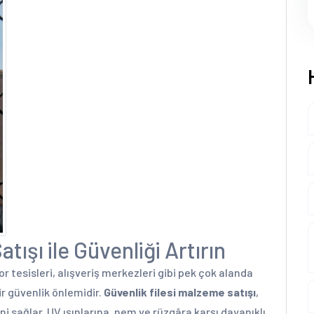
tışı ile Güvenliği Artırın
por tesisleri, alışveriş merkezleri gibi pek çok alanda
r güvenlik önlemidir.
Güvenlik filesi malzeme satışı
,
i sağlar. UV ışınlarına, nem ve rüzgâra karşı dayanıklı