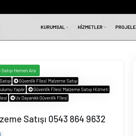
KURUMSAL
HİZMETLER
PROJELE
 Satışı Hemen Ara
Satışı
Güvenlik Filesi Malzeme Satışı
ulumu Yapılır
Güvenlik Filesi Malzeme Satışı Hizmeti
lesi
Uv Dayanıklı Güvenlik Filesi
lzeme Satışı 0543 864 9632