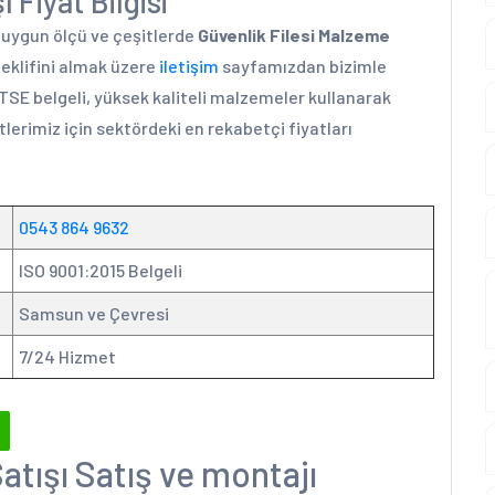
 Fiyat Bilgisi
a uygun ölçü ve çeşitlerde
Güvenlik Filesi Malzeme
teklifini almak üzere
iletişim
sayfamızdan bizimle
 TSE belgeli, yüksek kaliteli malzemeler kullanarak
lerimiz için sektördeki en rekabetçi fiyatları
0543 864 9632
ISO 9001:2015 Belgeli
Samsun ve Çevresi
7/24 Hizmet
atışı Satış ve montajı