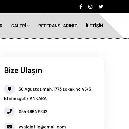
R
GALERİ
REFERANSLARIMIZ
İLETİŞİM
Bize Ulaşın
30 Ağustos mah.1773 sokak no 45/3
Etimesgut / ANKARA
0543 864 9632
yyalcinfile@gmail.com