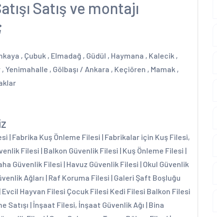
atışı Satış ve montajı
;
ankaya , Çubuk , Elmadağ , Güdül , Haymana , Kalecik ,
r , Yenimahalle , Gölbaşı / Ankara , Keçiören , Mamak ,
aklar
iz
 | Fabrika Kuş Önleme Filesi | Fabrikalar için Kuş Filesi,
enlik Filesi | Balkon Güvenlik Filesi | Kuş Önleme Filesi |
aha Güvenlik Filesi | Havuz Güvenlik Filesi | Okul Güvenlik
üvenlik Ağları | Raf Koruma Filesi | Galeri Şaft Boşluğu
| Evcil Hayvan Filesi Çocuk Filesi Kedi Filesi Balkon Filesi
e Satışı | İnşaat Filesi, İnşaat Güvenlik Ağı | Bina