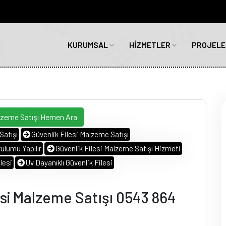
KURUMSAL
HİZMETLER
PROJELE
alzeme Satışı Hemen Ara
Satışı
Güvenlik Filesi Malzeme Satışı
ulumu Yapılır
Güvenlik Filesi Malzeme Satışı Hizmeti
lesi
Uv Dayanıklı Güvenlik Filesi
esi Malzeme Satışı 0543 864