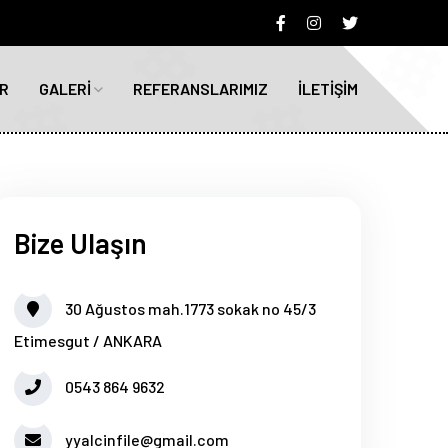
R
GALERİ
REFERANSLARIMIZ
İLETİŞİM
Bize Ulaşın
30 Ağustos mah.1773 sokak no 45/3
Etimesgut / ANKARA
0543 864 9632
yyalcinfile@gmail.com