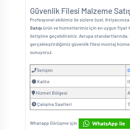
Güvenlik Filesi Malzeme Satışı
Profesyonel ekibimiz ile sizlere özel, ihtiyacınız
Satışı
ürün ve hizmetlerimiz için en uygun fiyat 
iletişime geçebilirsiniz. Avrupa standartlarında,
gerçekleştirdiğimiz güvenlik filesi montaj hizmet
sunuyoruz.
İletişim
0
Kalite
I
Hizmet Bölgesi
A
Çalışma Saatleri
7
Whatapp Görüşme için