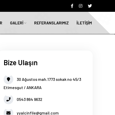
R
GALERİ
REFERANSLARIMIZ
İLETİŞİM
Bize Ulaşın
30 Ağustos mah.1773 sokak no 45/3
Etimesgut / ANKARA
0543 864 9632
yyalcinfile@gmail.com