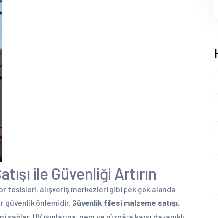
tışı ile Güvenliği Artırın
por tesisleri, alışveriş merkezleri gibi pek çok alanda
r güvenlik önlemidir.
Güvenlik filesi malzeme satışı
,
i sağlar. UV ışınlarına, nem ve rüzgâra karşı dayanıklı