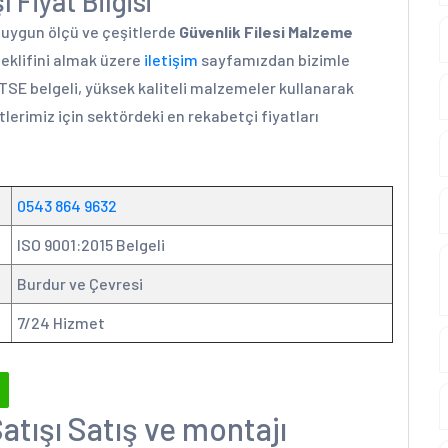
 Fiyat Bilgisi
a uygun ölçü ve çeşitlerde
Güvenlik Filesi Malzeme
teklifini almak üzere
iletişim
sayfamızdan bizimle
 TSE belgeli, yüksek kaliteli malzemeler kullanarak
lerimiz için sektördeki en rekabetçi fiyatları
0543 864 9632
ISO 9001:2015 Belgeli
Burdur ve Çevresi
7/24 Hizmet
atışı Satış ve montajı