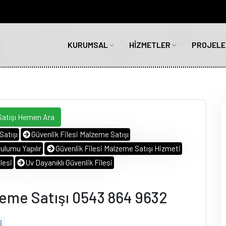
KURUMSAL
HİZMETLER
PROJELE
Satışı Hemen Ara
Satışı
Güvenlik Filesi Malzeme Satışı
ulumu Yapılır
Güvenlik Filesi Malzeme Satışı Hizmeti
lesi
Uv Dayanıklı Güvenlik Filesi
lzeme Satışı 0543 864 9632