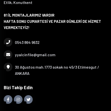
Etlik, Konutkent
81 İL MONTAJLARIMIZ VARDIR
HAFTA SONU CUMARTESİ VE PAZAR GÜNLERİ DE HİZMET
VERMEKTEYİZ!
0543 864 9632
yyalcinfile@gmail.com
30 Ağustos mah.1773 sokak no 45/3 Etimesgut /
ANKARA
Bizi Takip Edin