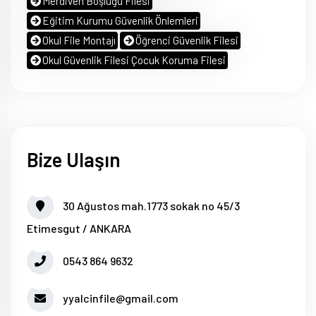
Merdiven Boşluğu Filesi
Eğitim Kurumu Güvenlik Önlemleri
Okul File Montajı
Öğrenci Güvenlik Filesi
Okul Güvenlik Filesi Çocuk Koruma Filesi
Bize Ulaşın
30 Ağustos mah.1773 sokak no 45/3
Etimesgut / ANKARA
0543 864 9632
yyalcinfile@gmail.com