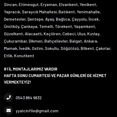
Sincan, Etimesgut, Eryaman, Elvankent, Yenikent,
Yapracık, Saraycık Mahallesi, Batıkent, Yenimahalle,
Demetevler, Şentepe, Ayaş, Bağlıca, Çayyolu, İncek,
Ümitköy, Çankaya, Temelli, Törekent, Yaşamkent,
Güzelkent, Alacaatlı, Keçiören, Cebeci, Ulus, Kızılay,
Çukurambar, Dikmen, Bahçelievler, Balgat, Ankara,
Mamak, İvedik, Ostim, Sokullu, Söğütözü, Bilkent, Çakırlar,
Etlik, Konutkent
81 İL MONTAJLARIMIZ VARDIR
HAFTA SONU CUMARTESİ VE PAZAR GÜNLERİ DE HİZMET
VERMEKTEYİZ!
0543 864 9632
yyalcinfile@gmail.com