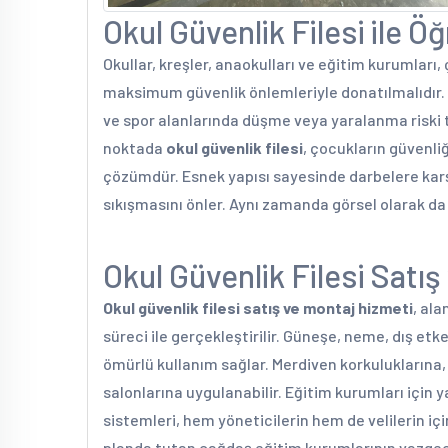
Okul Güvenlik Filesi ile Ö
Okullar, kreşler, anaokulları ve eğitim kurumları
maksimum güvenlik önlemleriyle donatılmalıdır. Ö
ve spor alanlarında düşme veya yaralanma riski
noktada
okul güvenlik filesi
, çocukların güvenliğ
çözümdür. Esnek yapısı sayesinde darbelere kar
sıkışmasını önler. Aynı zamanda görsel olarak d
Okul Güvenlik Filesi Satı
Okul güvenlik filesi satış ve montaj hizmeti
, al
süreci ile gerçekleştirilir. Güneşe, neme, dış etk
ömürlü kullanım sağlar. Merdiven korkuluklarına, 
salonlarına uygulanabilir. Eğitim kurumları için y
sistemleri, hem yöneticilerin hem de velilerin içi
planda tutan çağdaş eğitim kurumlarının vazgeçi