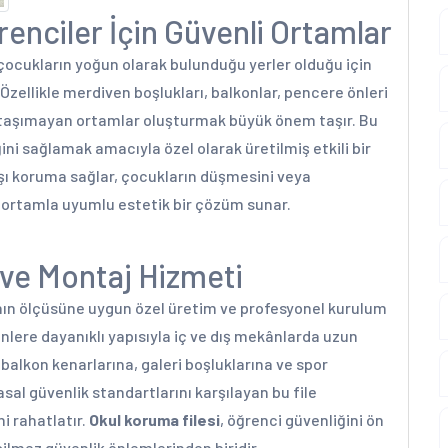
ğrenciler İçin Güvenli Ortamlar
, çocukların yoğun olarak bulunduğu yerler olduğu için
zellikle merdiven boşlukları, balkonlar, pencere önleri
 taşımayan ortamlar oluşturmak büyük önem taşır. Bu
ini sağlamak amacıyla özel olarak üretilmiş etkili bir
şı koruma sağlar, çocukların düşmesini veya
a ortamla uyumlu estetik bir çözüm sunar.
ş ve Montaj Hizmeti
anın ölçüsüne uygun özel üretim ve profesyonel kurulum
enlere dayanıklı yapısıyla iç ve dış mekânlarda uzun
balkon kenarlarına, galeri boşluklarına ve spor
asal güvenlik standartlarını karşılayan bu file
ni rahatlatır.
Okul koruma filesi
, öğrenci güvenliğini ön
lmez güvenlik önlemlerinden biridir.