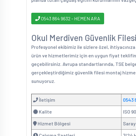
0543 864 9632 - HEMEN ARA
Okul Merdiven Güvenlik Filesi 
Profesyonel ekibimiz ile sizlere özel, ihtiyacınız
ürün ve hizmetlerimiz için en uygun fiyat teklif
geçebilirsiniz. Avrupa standartlarında, TSE belge
gerçekleştirdiğimiz güvenlik filesi montaj hizmet
sunuyoruz.
İletişim
0543 
Kalite
ISO 90
Hizmet Bölgesi
Saray
Çalışma Saatleri
7/24 