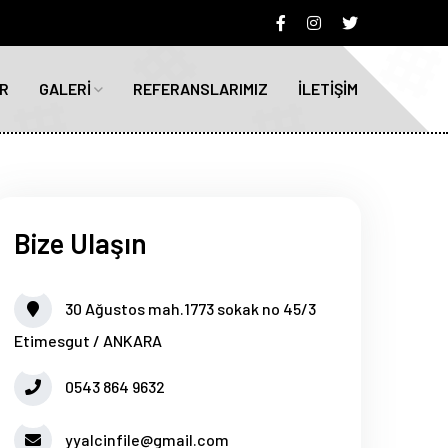
R
GALERİ
REFERANSLARIMIZ
İLETİŞİM
Bize Ulaşın
30 Ağustos mah.1773 sokak no 45/3
Etimesgut / ANKARA
0543 864 9632
yyalcinfile@gmail.com