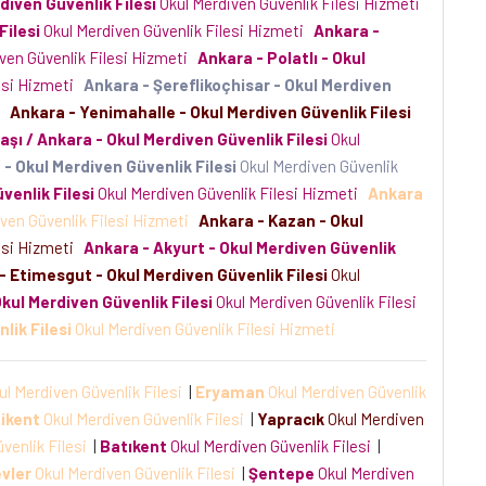
diven Güvenlik Filesi
Okul Merdiven Güvenlik Filesi Hizmeti
Filesi
Okul Merdiven Güvenlik Filesi Hizmeti
Ankara -
ven Güvenlik Filesi Hizmeti
Ankara - Polatlı - Okul
esi Hizmeti
Ankara - Şereflikoçhisar - Okul Merdiven
i
Ankara - Yenimahalle - Okul Merdiven Güvenlik Filesi
aşı / Ankara - Okul Merdiven Güvenlik Filesi
Okul
 - Okul Merdiven Güvenlik Filesi
Okul Merdiven Güvenlik
venlik Filesi
Okul Merdiven Güvenlik Filesi Hizmeti
Ankara
ven Güvenlik Filesi Hizmeti
Ankara - Kazan - Okul
esi Hizmeti
Ankara - Akyurt - Okul Merdiven Güvenlik
- Etimesgut - Okul Merdiven Güvenlik Filesi
Okul
kul Merdiven Güvenlik Filesi
Okul Merdiven Güvenlik Filesi
lik Filesi
Okul Merdiven Güvenlik Filesi Hizmeti
ul Merdiven Güvenlik Filesi
|
Eryaman
Okul Merdiven Güvenlik
ikent
Okul Merdiven Güvenlik Filesi
|
Yapracık
Okul Merdiven
venlik Filesi
|
Batıkent
Okul Merdiven Güvenlik Filesi
|
vler
Okul Merdiven Güvenlik Filesi
|
Şentepe
Okul Merdiven