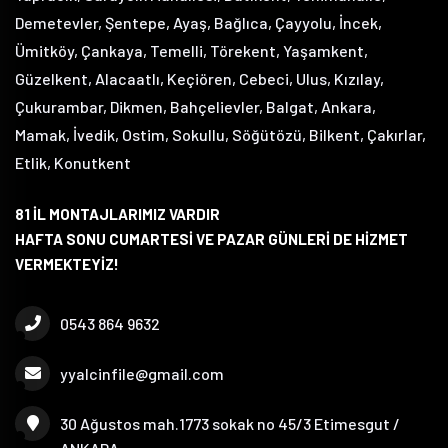
Demetevler, Şentepe, Ayaş, Bağlıca, Çayyolu, İncek,
Ümitköy, Çankaya, Temelli, Törekent, Yaşamkent,
Güzelkent, Alacaatlı, Keçiören, Cebeci, Ulus, Kızılay,
Çukurambar, Dikmen, Bahçelievler, Balgat, Ankara,
Mamak, İvedik, Ostim, Sokullu, Söğütözü, Bilkent, Çakırlar,
Etlik, Konutkent
81 İL MONTAJLARIMIZ VARDIR
HAFTA SONU CUMARTESİ VE PAZAR GÜNLERİ DE HİZMET
VERMEKTEYİZ!
0543 864 9632
yyalcinfile@gmail.com
30 Ağustos mah.1773 sokak no 45/3 Etimesgut /