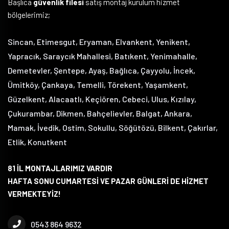
Başlıca
güvenlik filesi
satış montaj kurulum hizmet
bölgelerimiz;
Sincan, Etimesgut, Eryaman, Elvankent, Yenikent,
Yapracık, Saraycık Mahallesi, Batıkent, Yenimahalle,
Demetevler, Şentepe, Ayaş, Bağlıca, Çayyolu, İncek,
Ümitköy, Çankaya, Temelli, Törekent, Yaşamkent,
Güzelkent, Alacaatlı, Keçiören, Cebeci, Ulus, Kızılay,
Çukurambar, Dikmen, Bahçelievler, Balgat, Ankara,
Mamak, İvedik, Ostim, Sokullu, Söğütözü, Bilkent, Çakırlar,
Etlik, Konutkent
81 İL MONTAJLARIMIZ VARDIR
HAFTA SONU CUMARTESİ VE PAZAR GÜNLERİ DE HİZMET
VERMEKTEYİZ!
0543 864 9632