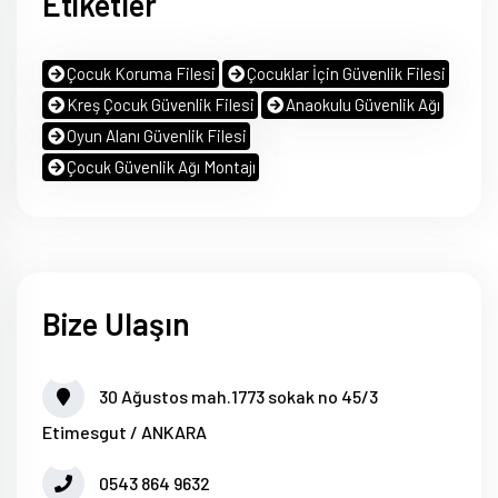
Etiketler
Çocuk Koruma Filesi
Çocuklar İçin Güvenlik Filesi
Kreş Çocuk Güvenlik Filesi
Anaokulu Güvenlik Ağı
Oyun Alanı Güvenlik Filesi
Çocuk Güvenlik Ağı Montajı
Bize Ulaşın
30 Ağustos mah.1773 sokak no 45/3
Etimesgut / ANKARA
0543 864 9632