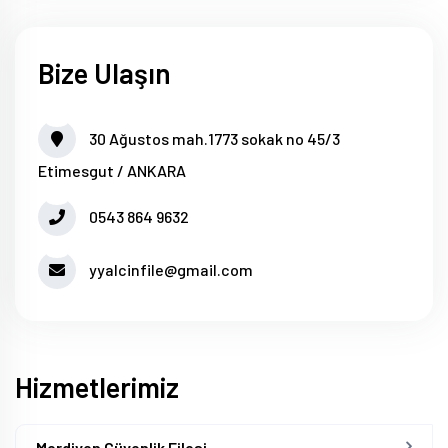
Bize Ulaşın
30 Ağustos mah.1773 sokak no 45/3
Etimesgut / ANKARA
0543 864 9632
yyalcinfile@gmail.com
Hizmetlerimiz
Merdiven Güvenlik Filesi