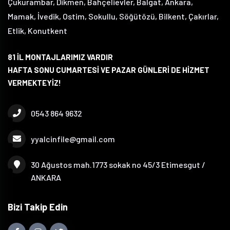
Çukurambar, Dikmen, Bahçelievler, Balgat, Ankara,
Mamak, İvedik, Ostim, Sokullu, Söğütözü, Bilkent, Çakırlar,
Etlik, Konutkent
81 İL MONTAJLARIMIZ VARDIR
HAFTA SONU CUMARTESİ VE PAZAR GÜNLERİ DE HİZMET
VERMEKTEYİZ!
0543 864 9632
yyalcinfile@gmail.com
30 Ağustos mah.1773 sokak no 45/3 Etimesgut /
ANKARA
Bizi Takip Edin