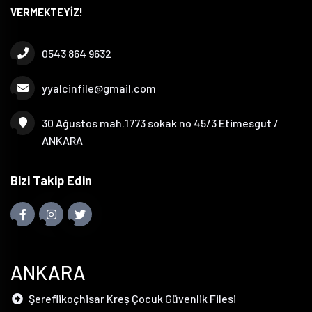
VERMEKTEYİZ!
0543 864 9632
yyalcinfile@gmail.com
30 Ağustos mah.1773 sokak no 45/3 Etimesgut /
ANKARA
Bizi Takip Edin
ANKARA
Şereflikoçhisar Kreş Çocuk Güvenlik Filesi