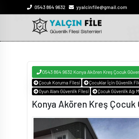
0543 864 9632
yyalcinfile@gmail.com
0543 864 9632 Konya Akören Kreş Çocuk Güvenl
Çocuk Koruma Filesi
Çocuklar İçin Güvenlik Fil
Oyun Alanı Güvenlik Filesi
Çocuk Güvenlik Ağı M
Konya Akören Kreş Çocuk G