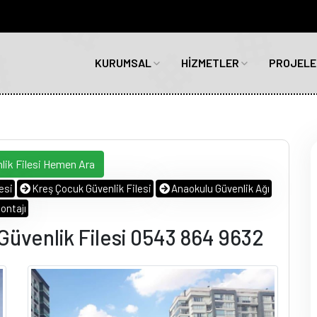
KURUMSAL
HİZMETLER
PROJELE
ik Filesi Hemen Ara
esi
Kreş Çocuk Güvenlik Filesi
Anaokulu Güvenlik Ağı
ontajı
üvenlik Filesi 0543 864 9632