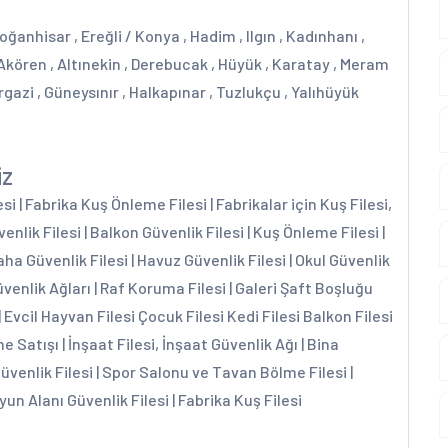
oğanhisar , Ereğli / Konya , Hadim , Ilgın , Kadınhanı ,
 Akören , Altınekin , Derebucak , Hüyük , Karatay , Meram
mirgazi , Güneysınır , Halkapınar , Tuzlukçu , Yalıhüyük
iz
 | Fabrika Kuş Önleme Filesi | Fabrikalar için Kuş Filesi,
enlik Filesi | Balkon Güvenlik Filesi | Kuş Önleme Filesi |
aha Güvenlik Filesi | Havuz Güvenlik Filesi | Okul Güvenlik
üvenlik Ağları | Raf Koruma Filesi | Galeri Şaft Boşluğu
| Evcil Hayvan Filesi Çocuk Filesi Kedi Filesi Balkon Filesi
e Satışı | İnşaat Filesi, İnşaat Güvenlik Ağı | Bina
Güvenlik Filesi | Spor Salonu ve Tavan Bölme Filesi |
yun Alanı Güvenlik Filesi | Fabrika Kuş Filesi