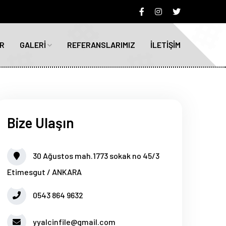
R
GALERİ
REFERANSLARIMIZ
İLETİŞİM
Bize Ulaşın
30 Ağustos mah.1773 sokak no 45/3
Etimesgut / ANKARA
0543 864 9632
yyalcinfile@gmail.com