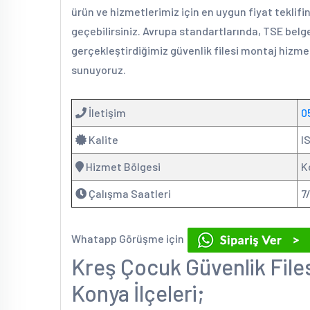
ürün ve hizmetlerimiz için en uygun fiyat teklif
geçebilirsiniz. Avrupa standartlarında, TSE belge
gerçekleştirdiğimiz güvenlik filesi montaj hizmet
sunuyoruz.
İletişim
0
Kalite
I
Hizmet Bölgesi
K
Çalışma Saatleri
7
Whatapp Görüşme için
Kreş Çocuk Güvenlik Files
Konya İlçeleri;