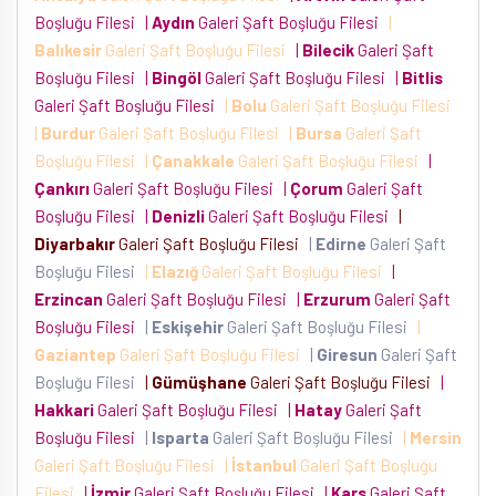
Boşluğu Filesi
|
Aydın
Galeri Şaft Boşluğu Filesi
|
Balıkesir
Galeri Şaft Boşluğu Filesi
|
Bilecik
Galeri Şaft
Boşluğu Filesi
|
Bingöl
Galeri Şaft Boşluğu Filesi
|
Bitlis
Galeri Şaft Boşluğu Filesi
|
Bolu
Galeri Şaft Boşluğu Filesi
|
Burdur
Galeri Şaft Boşluğu Filesi
|
Bursa
Galeri Şaft
Boşluğu Filesi
|
Çanakkale
Galeri Şaft Boşluğu Filesi
|
Çankırı
Galeri Şaft Boşluğu Filesi
|
Çorum
Galeri Şaft
Boşluğu Filesi
|
Denizli
Galeri Şaft Boşluğu Filesi
|
Diyarbakır
Galeri Şaft Boşluğu Filesi
|
Edirne
Galeri Şaft
Boşluğu Filesi
|
Elazığ
Galeri Şaft Boşluğu Filesi
|
Erzincan
Galeri Şaft Boşluğu Filesi
|
Erzurum
Galeri Şaft
Boşluğu Filesi
|
Eskişehir
Galeri Şaft Boşluğu Filesi
|
Gaziantep
Galeri Şaft Boşluğu Filesi
|
Giresun
Galeri Şaft
Boşluğu Filesi
|
Gümüşhane
Galeri Şaft Boşluğu Filesi
|
Hakkari
Galeri Şaft Boşluğu Filesi
|
Hatay
Galeri Şaft
Boşluğu Filesi
|
Isparta
Galeri Şaft Boşluğu Filesi
|
Mersin
Galeri Şaft Boşluğu Filesi
|
İstanbul
Galeri Şaft Boşluğu
Filesi
|
İzmir
Galeri Şaft Boşluğu Filesi
|
Kars
Galeri Şaft