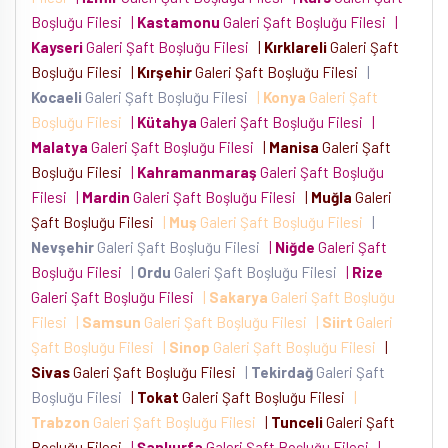
Boşluğu Filesi
|
Kastamonu
Galeri Şaft Boşluğu Filesi
|
Kayseri
Galeri Şaft Boşluğu Filesi
|
Kırklareli
Galeri Şaft
Boşluğu Filesi
|
Kırşehir
Galeri Şaft Boşluğu Filesi
|
Kocaeli
Galeri Şaft Boşluğu Filesi
|
Konya
Galeri Şaft
Boşluğu Filesi
|
Kütahya
Galeri Şaft Boşluğu Filesi
|
Malatya
Galeri Şaft Boşluğu Filesi
|
Manisa
Galeri Şaft
Boşluğu Filesi
|
Kahramanmaraş
Galeri Şaft Boşluğu
Filesi
|
Mardin
Galeri Şaft Boşluğu Filesi
|
Muğla
Galeri
Şaft Boşluğu Filesi
|
Muş
Galeri Şaft Boşluğu Filesi
|
Nevşehir
Galeri Şaft Boşluğu Filesi
|
Niğde
Galeri Şaft
Boşluğu Filesi
|
Ordu
Galeri Şaft Boşluğu Filesi
|
Rize
Galeri Şaft Boşluğu Filesi
|
Sakarya
Galeri Şaft Boşluğu
Filesi
|
Samsun
Galeri Şaft Boşluğu Filesi
|
Siirt
Galeri
Şaft Boşluğu Filesi
|
Sinop
Galeri Şaft Boşluğu Filesi
|
Sivas
Galeri Şaft Boşluğu Filesi
|
Tekirdağ
Galeri Şaft
Boşluğu Filesi
|
Tokat
Galeri Şaft Boşluğu Filesi
|
Trabzon
Galeri Şaft Boşluğu Filesi
|
Tunceli
Galeri Şaft
Boşluğu Filesi
|
Şanlıurfa
Galeri Şaft Boşluğu Filesi
|