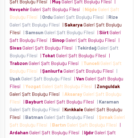
Şaft Boşluğu Filesi
|
Muş
Galeri Şaft Boşluğu Filesi
|
Nevşehir
Galeri Şaft Boşluğu Filesi
|
Niğde
Galeri Şaft
Boşluğu Filesi
|
Ordu
Galeri Şaft Boşluğu Filesi
|
Rize
Galeri Şaft Boşluğu Filesi
|
Sakarya
Galeri Şaft Boşluğu
Filesi
|
Samsun
Galeri Şaft Boşluğu Filesi
|
Siirt
Galeri
Şaft Boşluğu Filesi
|
Sinop
Galeri Şaft Boşluğu Filesi
|
Sivas
Galeri Şaft Boşluğu Filesi
|
Tekirdağ
Galeri Şaft
Boşluğu Filesi
|
Tokat
Galeri Şaft Boşluğu Filesi
|
Trabzon
Galeri Şaft Boşluğu Filesi
|
Tunceli
Galeri Şaft
Boşluğu Filesi
|
Şanlıurfa
Galeri Şaft Boşluğu Filesi
|
Uşak
Galeri Şaft Boşluğu Filesi
|
Van
Galeri Şaft Boşluğu
Filesi
|
Yozgat
Galeri Şaft Boşluğu Filesi
|
Zonguldak
Galeri Şaft Boşluğu Filesi
|
Aksaray
Galeri Şaft Boşluğu
Filesi
|
Bayburt
Galeri Şaft Boşluğu Filesi
|
Karaman
Galeri Şaft Boşluğu Filesi
|
Kırıkkale
Galeri Şaft Boşluğu
Filesi
|
Batman
Galeri Şaft Boşluğu Filesi
|
Şırnak
Galeri
Şaft Boşluğu Filesi
|
Bartın
Galeri Şaft Boşluğu Filesi
|
Ardahan
Galeri Şaft Boşluğu Filesi
|
Iğdır
Galeri Şaft