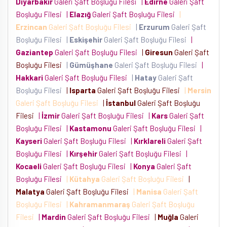
Diyarbakır
Galeri Şaft Boşluğu Filesi
|
Edirne
Galeri Şaft
Boşluğu Filesi
|
Elazığ
Galeri Şaft Boşluğu Filesi
|
Erzincan
Galeri Şaft Boşluğu Filesi
|
Erzurum
Galeri Şaft
Boşluğu Filesi
|
Eskişehir
Galeri Şaft Boşluğu Filesi
|
Gaziantep
Galeri Şaft Boşluğu Filesi
|
Giresun
Galeri Şaft
Boşluğu Filesi
|
Gümüşhane
Galeri Şaft Boşluğu Filesi
|
Hakkari
Galeri Şaft Boşluğu Filesi
|
Hatay
Galeri Şaft
Boşluğu Filesi
|
Isparta
Galeri Şaft Boşluğu Filesi
|
Mersin
Galeri Şaft Boşluğu Filesi
|
İstanbul
Galeri Şaft Boşluğu
Filesi
|
İzmir
Galeri Şaft Boşluğu Filesi
|
Kars
Galeri Şaft
Boşluğu Filesi
|
Kastamonu
Galeri Şaft Boşluğu Filesi
|
Kayseri
Galeri Şaft Boşluğu Filesi
|
Kırklareli
Galeri Şaft
Boşluğu Filesi
|
Kırşehir
Galeri Şaft Boşluğu Filesi
|
Kocaeli
Galeri Şaft Boşluğu Filesi
|
Konya
Galeri Şaft
Boşluğu Filesi
|
Kütahya
Galeri Şaft Boşluğu Filesi
|
Malatya
Galeri Şaft Boşluğu Filesi
|
Manisa
Galeri Şaft
Boşluğu Filesi
|
Kahramanmaraş
Galeri Şaft Boşluğu
Filesi
|
Mardin
Galeri Şaft Boşluğu Filesi
|
Muğla
Galeri