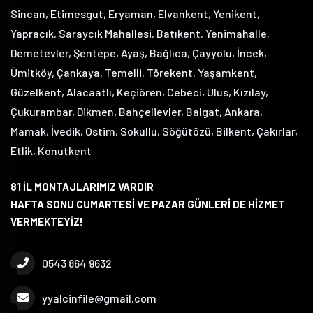
Sincan, Etimesgut, Eryaman, Elvankent, Yenikent,
Yapracık, Saraycık Mahallesi, Batıkent, Yenimahalle,
Demetevler, Şentepe, Ayaş, Bağlıca, Çayyolu, İncek,
Ümitköy, Çankaya, Temelli, Törekent, Yaşamkent,
Güzelkent, Alacaatlı, Keçiören, Cebeci, Ulus, Kızılay,
Çukurambar, Dikmen, Bahçelievler, Balgat, Ankara,
Mamak, İvedik, Ostim, Sokullu, Söğütözü, Bilkent, Çakırlar,
Etlik, Konutkent
81 İL MONTAJLARIMIZ VARDIR
HAFTA SONU CUMARTESİ VE PAZAR GÜNLERİ DE HİZMET
VERMEKTEYİZ!
0543 864 9632
yyalcinfile@gmail.com