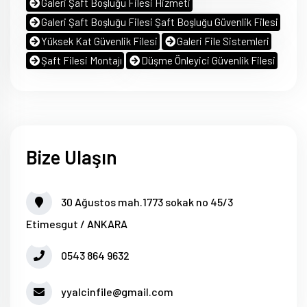
Galeri Şaft Boşluğu Filesi Hizmeti
Galeri Şaft Boşluğu Filesi Şaft Boşluğu Güvenlik Filesi
Yüksek Kat Güvenlik Filesi
Galeri File Sistemleri
Şaft Filesi Montajı
Düşme Önleyici Güvenlik Filesi
Bize Ulaşın
30 Ağustos mah.1773 sokak no 45/3
Etimesgut / ANKARA
0543 864 9632
yyalcinfile@gmail.com