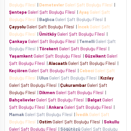
Boşluğu Filesi
|
Demetevler
Galeri Şaft Boşluğu Filesi
|
Şentepe
Galeri Şaft Boşluğu Filesi
|
Ayaş
Galeri Şaft
Boşluğu Filesi
|
Bağlıca
Galeri Şaft Boşluğu Filesi
|
Çayyolu
Galeri Şaft Boşluğu Filesi
|
İncek
Galeri Şaft
Boşluğu Filesi
|
Ümitköy
Galeri Şaft Boşluğu Filesi
|
Çankaya
Galeri Şaft Boşluğu Filesi
|
Temelli
Galeri Şaft
Boşluğu Filesi
|
Törekent
Galeri Şaft Boşluğu Filesi
|
Yaşamkent
Galeri Şaft Boşluğu Filesi
|
Güzelkent
Galeri
Şaft Boşluğu Filesi
|
Alacaatlı
Galeri Şaft Boşluğu Filesi
|
Keçiören
Galeri Şaft Boşluğu Filesi
|
Cebeci
Galeri Şaft
Boşluğu Filesi
|
Ulus
Galeri Şaft Boşluğu Filesi
|
Kızılay
Galeri Şaft Boşluğu Filesi
|
Çukurambar
Galeri Şaft
Boşluğu Filesi
|
Dikmen
Galeri Şaft Boşluğu Filesi
|
Bahçelievler
Galeri Şaft Boşluğu Filesi
|
Balgat
Galeri
Şaft Boşluğu Filesi
|
Ankara
Galeri Şaft Boşluğu Filesi
|
Mamak
Galeri Şaft Boşluğu Filesi
|
İvedik
Galeri Şaft
Boşluğu Filesi
|
Ostim
Galeri Şaft Boşluğu Filesi
|
Sokullu
Galeri Şaft Boşluğu Filesi
|
Söğütözü
Galeri Şaft Boşluğu