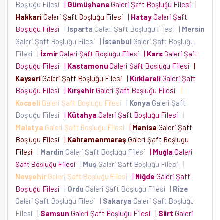
Boşluğu Filesi
|
Gümüşhane
Galeri Şaft Boşluğu Filesi
|
Hakkari
Galeri Şaft Boşluğu Filesi
|
Hatay
Galeri Şaft
Boşluğu Filesi
|
Isparta
Galeri Şaft Boşluğu Filesi
|
Mersin
Galeri Şaft Boşluğu Filesi
|
İstanbul
Galeri Şaft Boşluğu
Filesi
|
İzmir
Galeri Şaft Boşluğu Filesi
|
Kars
Galeri Şaft
Boşluğu Filesi
|
Kastamonu
Galeri Şaft Boşluğu Filesi
|
Kayseri
Galeri Şaft Boşluğu Filesi
|
Kırklareli
Galeri Şaft
Boşluğu Filesi
|
Kırşehir
Galeri Şaft Boşluğu Filesi
|
Kocaeli
Galeri Şaft Boşluğu Filesi
|
Konya
Galeri Şaft
Boşluğu Filesi
|
Kütahya
Galeri Şaft Boşluğu Filesi
|
Malatya
Galeri Şaft Boşluğu Filesi
|
Manisa
Galeri Şaft
Boşluğu Filesi
|
Kahramanmaraş
Galeri Şaft Boşluğu
Filesi
|
Mardin
Galeri Şaft Boşluğu Filesi
|
Muğla
Galeri
Şaft Boşluğu Filesi
|
Muş
Galeri Şaft Boşluğu Filesi
|
Nevşehir
Galeri Şaft Boşluğu Filesi
|
Niğde
Galeri Şaft
Boşluğu Filesi
|
Ordu
Galeri Şaft Boşluğu Filesi
|
Rize
Galeri Şaft Boşluğu Filesi
|
Sakarya
Galeri Şaft Boşluğu
Filesi
|
Samsun
Galeri Şaft Boşluğu Filesi
|
Siirt
Galeri