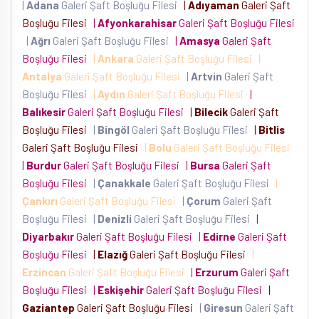
|
Adana
Galeri Şaft Boşluğu Filesi
|
Adıyaman
Galeri Şaft
Boşluğu Filesi
|
Afyonkarahisar
Galeri Şaft Boşluğu Filesi
|
Ağrı
Galeri Şaft Boşluğu Filesi
|
Amasya
Galeri Şaft
Boşluğu Filesi
|
Ankara
Galeri Şaft Boşluğu Filesi
|
Antalya
Galeri Şaft Boşluğu Filesi
|
Artvin
Galeri Şaft
Boşluğu Filesi
|
Aydın
Galeri Şaft Boşluğu Filesi
|
Balıkesir
Galeri Şaft Boşluğu Filesi
|
Bilecik
Galeri Şaft
Boşluğu Filesi
|
Bingöl
Galeri Şaft Boşluğu Filesi
|
Bitlis
Galeri Şaft Boşluğu Filesi
|
Bolu
Galeri Şaft Boşluğu Filesi
|
Burdur
Galeri Şaft Boşluğu Filesi
|
Bursa
Galeri Şaft
Boşluğu Filesi
|
Çanakkale
Galeri Şaft Boşluğu Filesi
|
Çankırı
Galeri Şaft Boşluğu Filesi
|
Çorum
Galeri Şaft
Boşluğu Filesi
|
Denizli
Galeri Şaft Boşluğu Filesi
|
Diyarbakır
Galeri Şaft Boşluğu Filesi
|
Edirne
Galeri Şaft
Boşluğu Filesi
|
Elazığ
Galeri Şaft Boşluğu Filesi
|
Erzincan
Galeri Şaft Boşluğu Filesi
|
Erzurum
Galeri Şaft
Boşluğu Filesi
|
Eskişehir
Galeri Şaft Boşluğu Filesi
|
Gaziantep
Galeri Şaft Boşluğu Filesi
|
Giresun
Galeri Şaft