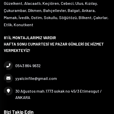
Güzelkent, Alacaatlı, Keçiören, Cebeci, Ulus, Kızılay,
Çukurambar, Dikmen, Bahçelievler, Balgat, Ankara,
Mamak, İvedik, Ostim, Sokullu, Söğütözü, Bilkent, Çakırlar,
Etlik, Konutkent
81 İL MONTAJLARIMIZ VARDIR
HAFTA SONU CUMARTESİ VE PAZAR GÜNLERİ DE HİZMET
VERMEKTEYİZ!
0543 864 9632
yyalcinfile@gmail.com
30 Ağustos mah.1773 sokak no 45/3 Etimesgut /
ANKARA
Bizi Takip Edin