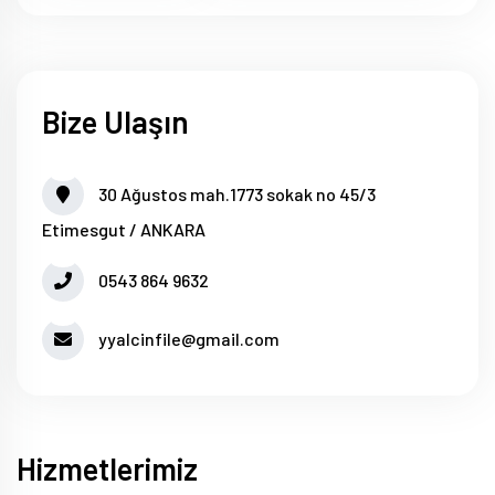
Bize Ulaşın
30 Ağustos mah.1773 sokak no 45/3
Etimesgut / ANKARA
0543 864 9632
yyalcinfile@gmail.com
Hizmetlerimiz