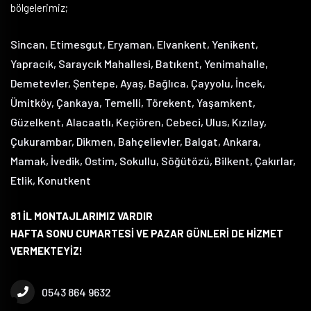
bölgelerimiz;
Sincan, Etimesgut, Eryaman, Elvankent, Yenikent,
Yapracık, Saraycık Mahallesi, Batıkent, Yenimahalle,
Demetevler, Şentepe, Ayaş, Bağlıca, Çayyolu, İncek,
Ümitköy, Çankaya, Temelli, Törekent, Yaşamkent,
Güzelkent, Alacaatlı, Keçiören, Cebeci, Ulus, Kızılay,
Çukurambar, Dikmen, Bahçelievler, Balgat, Ankara,
Mamak, İvedik, Ostim, Sokullu, Söğütözü, Bilkent, Çakırlar,
Etlik, Konutkent
81 İL MONTAJLARIMIZ VARDIR
HAFTA SONU CUMARTESİ VE PAZAR GÜNLERİ DE HİZMET
VERMEKTEYİZ!
0543 864 9632