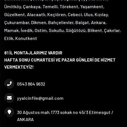
Ümitköy, Çankaya, Temelli, Törekent, Yaşamkent,
Güzelkent, Alacaatlı, Keçiören, Cebeci, Ulus, Kızılay,
Çukurambar, Dikmen, Bahçelievler, Balgat, Ankara,
Mamak, İvedik, Ostim, Sokullu, Söğütözü, Bilkent, Çakırlar,
Etlik, Konutkent
81 İL MONTAJLARIMIZ VARDIR
HAFTA SONU CUMARTESİ VE PAZAR GÜNLERİ DE HİZMET
VERMEKTEYİZ!
0543 864 9632
yyalcinfile@gmail.com
30 Ağustos mah.1773 sokak no 45/3 Etimesgut /
ANKARA