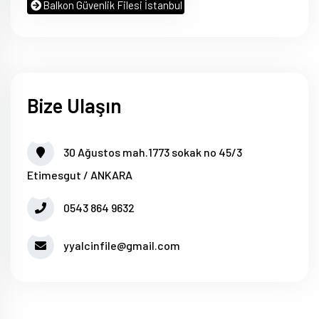
Balkon Güvenlik Filesi İstanbul
Bize Ulaşın
30 Ağustos mah.1773 sokak no 45/3
Etimesgut / ANKARA
0543 864 9632
yyalcinfile@gmail.com