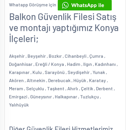
Whatapp Görüşme için
Balkon Güvenlik Filesi Satış
ve montajı yaptığımız Konya
İlçeleri;
Akşehir , Beyşehir , Bozkır , Cihanbeyli , Çumra ,
Doğanhisar , Ereğli / Konya , Hadim , Ilgın , Kadınhanı ,
Karapınar , Kulu , Sarayönü , Seydişehir , Yunak ,
Akören , Altınekin , Derebucak , Hüyük , Karatay ,
Meram , Selçuklu , Taşkent , Ahırlı , Çeltik , Derbent ,
Emirgazi , Güneysınır , Halkapınar , Tuzlukçu ,
Yalıhüyük
Diğer Güvenlik Filesi Hizmetlerimiz