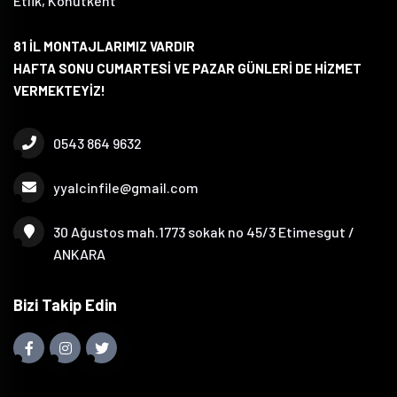
Etlik, Konutkent
81 İL MONTAJLARIMIZ VARDIR
HAFTA SONU CUMARTESİ VE PAZAR GÜNLERİ DE HİZMET
VERMEKTEYİZ!
0543 864 9632
yyalcinfile@gmail.com
30 Ağustos mah.1773 sokak no 45/3 Etimesgut /
ANKARA
Bizi Takip Edin