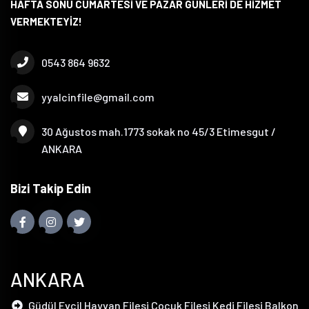
HAFTA SONU CUMARTESİ VE PAZAR GÜNLERİ DE HİZMET
VERMEKTEYİZ!
0543 864 9632
yyalcinfile@gmail.com
30 Ağustos mah.1773 sokak no 45/3 Etimesgut /
ANKARA
Bizi Takip Edin
ANKARA
Güdül Evcil Hayvan Filesi Çocuk Filesi Kedi Filesi Balkon