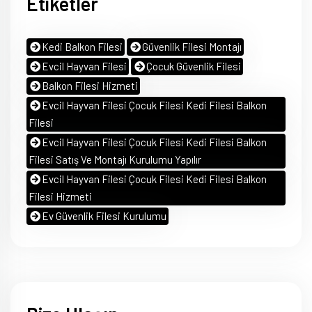
Etiketler
Kedi Balkon Filesi
Güvenlik Filesi Montajı
Evcil Hayvan Filesi
Çocuk Güvenlik Filesi
Balkon Filesi Hizmeti
Evcil Hayvan Filesi Çocuk Filesi Kedi Filesi Balkon
Filesi
Evcil Hayvan Filesi Çocuk Filesi Kedi Filesi Balkon
Filesi Satış Ve Montajı Kurulumu Yapılır
Evcil Hayvan Filesi Çocuk Filesi Kedi Filesi Balkon
Filesi Hizmeti
Ev Güvenlik Filesi Kurulumu