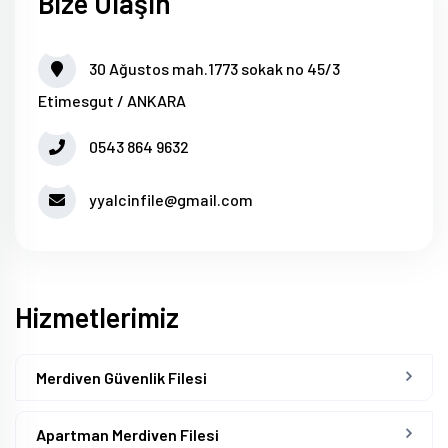
Bize Ulaşın
30 Ağustos mah.1773 sokak no 45/3
Etimesgut / ANKARA
0543 864 9632
yyalcinfile@gmail.com
Hizmetlerimiz
Merdiven Güvenlik Filesi
Apartman Merdiven Filesi