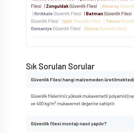
Filesi
|
Zonguldak
Güvenlik Filesi
|
Aksaray
Güvenli
|
Kırıkkale
Güvenlik Filesi
|
Batman
Güvenlik Filesi
Güvenlik Filesi
|
Iğdır
Güvenlik Filesi
|
Yalova
Güvenl
Osmaniye
Güvenlik Filesi
|
Düzce
Güvenlik Filesi
Sık Sorulan Sorular
Güvenlik Filesi hangi malzemeden üretilmektedi
Güvenlik filelerimiz yüksek mukavemetli polyamid (nay
ve 400 kg/m² mukavemet değerine sahiptir.
Güvenlik filesi montajı nasıl yapılır?