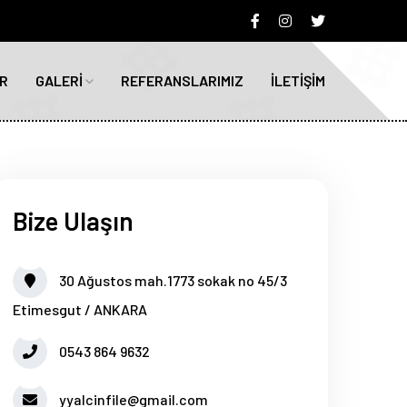
R
GALERİ
REFERANSLARIMIZ
İLETİŞİM
Bize Ulaşın
30 Ağustos mah.1773 sokak no 45/3
Etimesgut / ANKARA
0543 864 9632
yyalcinfile@gmail.com