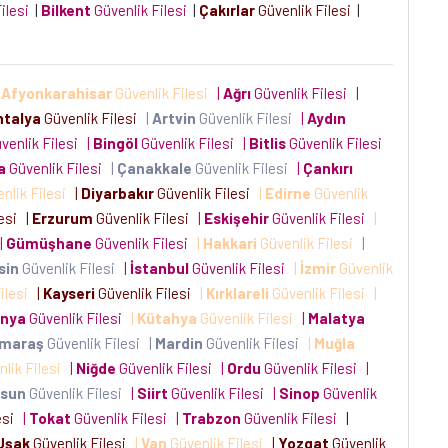
Filesi
|
Bilkent
Güvenlik Filesi
|
Çakırlar
Güvenlik Filesi
|
|
Afyonkarahisar
Güvenlik Filesi
|
Ağrı
Güvenlik Filesi
|
ntalya
Güvenlik Filesi
|
Artvin
Güvenlik Filesi
|
Aydın
venlik Filesi
|
Bingöl
Güvenlik Filesi
|
Bitlis
Güvenlik Filesi
a
Güvenlik Filesi
|
Çanakkale
Güvenlik Filesi
|
Çankırı
nlik Filesi
|
Diyarbakır
Güvenlik Filesi
|
Edirne
Güvenlik
lesi
|
Erzurum
Güvenlik Filesi
|
Eskişehir
Güvenlik Filesi
|
|
Gümüşhane
Güvenlik Filesi
|
Hakkari
Güvenlik Filesi
|
sin
Güvenlik Filesi
|
İstanbul
Güvenlik Filesi
|
İzmir
Güvenlik
ilesi
|
Kayseri
Güvenlik Filesi
|
Kırklareli
Güvenlik Filesi
|
onya
Güvenlik Filesi
|
Kütahya
Güvenlik Filesi
|
Malatya
maraş
Güvenlik Filesi
|
Mardin
Güvenlik Filesi
|
Muğla
lik Filesi
|
Niğde
Güvenlik Filesi
|
Ordu
Güvenlik Filesi
|
sun
Güvenlik Filesi
|
Siirt
Güvenlik Filesi
|
Sinop
Güvenlik
esi
|
Tokat
Güvenlik Filesi
|
Trabzon
Güvenlik Filesi
|
Uşak
Güvenlik Filesi
|
Van
Güvenlik Filesi
|
Yozgat
Güvenlik