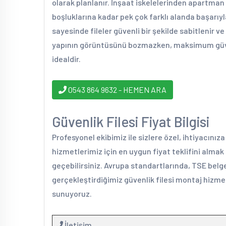
olarak planlanır. İnşaat iskelelerinden apartman 
boşluklarına kadar pek çok farklı alanda başarıy
sayesinde fileler güvenli bir şekilde sabitlenir ve
yapının görüntüsünü bozmazken, maksimum güven
idealdir.
0543 864 9632 - HEMEN ARA
Güvenlik Filesi Fiyat Bilgisi
Profesyonel ekibimiz ile sizlere özel, ihtiyacınız
hizmetlerimiz için en uygun fiyat teklifini alma
geçebilirsiniz. Avrupa standartlarında, TSE belge
gerçekleştirdiğimiz güvenlik filesi montaj hizmet
sunuyoruz.
İletişim