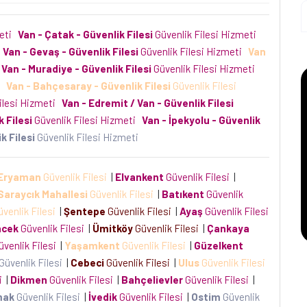
meti
Van - Çatak - Güvenlik Filesi
Güvenlik Filesi Hizmeti
i
Van - Gevaş - Güvenlik Filesi
Güvenlik Filesi Hizmeti
Van
Van - Muradiye - Güvenlik Filesi
Güvenlik Filesi Hizmeti
i
Van - Bahçesaray - Güvenlik Filesi
Güvenlik Filesi
ilesi Hizmeti
Van - Edremit / Van - Güvenlik Filesi
 Filesi
Güvenlik Filesi Hizmeti
Van - İpekyolu - Güvenlik
k Filesi
Güvenlik Filesi Hizmeti
Eryaman
Güvenlik Filesi
|
Elvankent
Güvenlik Filesi
|
Saraycık Mahallesi
Güvenlik Filesi
|
Batıkent
Güvenlik
venlik Filesi
|
Şentepe
Güvenlik Filesi
|
Ayaş
Güvenlik Filesi
ncek
Güvenlik Filesi
|
Ümitköy
Güvenlik Filesi
|
Çankaya
venlik Filesi
|
Yaşamkent
Güvenlik Filesi
|
Güzelkent
Güvenlik Filesi
|
Cebeci
Güvenlik Filesi
|
Ulus
Güvenlik Filesi
si
|
Dikmen
Güvenlik Filesi
|
Bahçelievler
Güvenlik Filesi
|
mak
Güvenlik Filesi
|
İvedik
Güvenlik Filesi
|
Ostim
Güvenlik