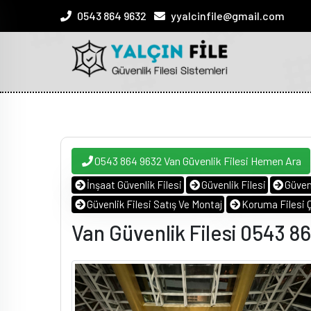
0543 864 9632
yyalcinfile@gmail.com
0543 864 9632 Van Güvenlik Filesi Hemen Ara
İnşaat Güvenlik Filesi
Güvenlik Filesi
Güvenl
Güvenlik Filesi Satış Ve Montaj
Koruma Filesi 
Van Güvenlik Filesi 0543 8