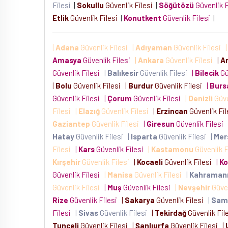
Filesi
|
Sokullu
Güvenlik Filesi
|
Söğütözü
Güvenlik 
Etlik
Güvenlik Filesi
|
Konutkent
Güvenlik Filesi
|
|
Adana
Güvenlik Filesi
|
Adıyaman
Güvenlik Filesi
Amasya
Güvenlik Filesi
|
Ankara
Güvenlik Filesi
|
A
Güvenlik Filesi
|
Balıkesir
Güvenlik Filesi
|
Bilecik
Gü
|
Bolu
Güvenlik Filesi
|
Burdur
Güvenlik Filesi
|
Burs
Güvenlik Filesi
|
Çorum
Güvenlik Filesi
|
Denizli
Güve
Filesi
|
Elazığ
Güvenlik Filesi
|
Erzincan
Güvenlik Fi
Gaziantep
Güvenlik Filesi
|
Giresun
Güvenlik Filesi
Hatay
Güvenlik Filesi
|
Isparta
Güvenlik Filesi
|
Mer
Filesi
|
Kars
Güvenlik Filesi
|
Kastamonu
Güvenlik F
Kırşehir
Güvenlik Filesi
|
Kocaeli
Güvenlik Filesi
|
K
Güvenlik Filesi
|
Manisa
Güvenlik Filesi
|
Kahraman
Güvenlik Filesi
|
Muş
Güvenlik Filesi
|
Nevşehir
Güven
Rize
Güvenlik Filesi
|
Sakarya
Güvenlik Filesi
|
Sam
Filesi
|
Sivas
Güvenlik Filesi
|
Tekirdağ
Güvenlik Fil
Tunceli
Güvenlik Filesi
|
Şanlıurfa
Güvenlik Filesi
|