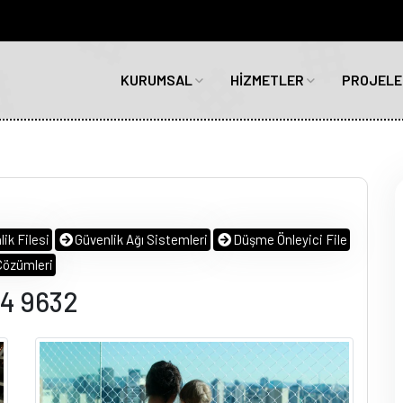
KURUMSAL
HİZMETLER
PROJELE
ik Filesi
Güvenlik Ağı Sistemleri
Düşme Önleyici File
Çözümleri
64 9632