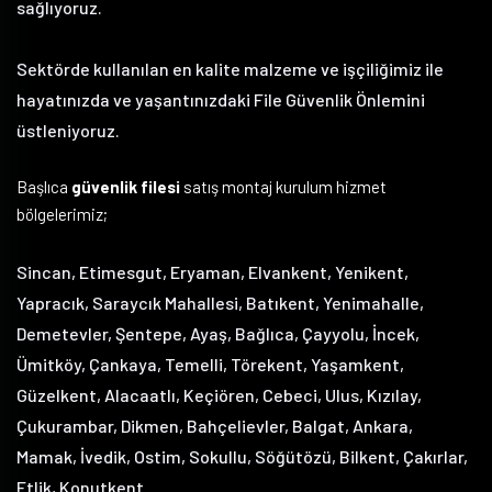
sağlıyoruz.
Sektörde kullanılan en kalite malzeme ve işçiliğimiz ile
hayatınızda ve yaşantınızdaki File Güvenlik Önlemini
üstleniyoruz.
Başlıca
güvenlik filesi
satış montaj kurulum hizmet
bölgelerimiz;
Sincan, Etimesgut, Eryaman, Elvankent, Yenikent,
Yapracık, Saraycık Mahallesi, Batıkent, Yenimahalle,
Demetevler, Şentepe, Ayaş, Bağlıca, Çayyolu, İncek,
Ümitköy, Çankaya, Temelli, Törekent, Yaşamkent,
Güzelkent, Alacaatlı, Keçiören, Cebeci, Ulus, Kızılay,
Çukurambar, Dikmen, Bahçelievler, Balgat, Ankara,
Mamak, İvedik, Ostim, Sokullu, Söğütözü, Bilkent, Çakırlar,
Etlik, Konutkent