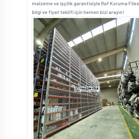
malzeme ve işçilik garantisiyle Raf Koruma Filesi
bilgi ve fiyat teklifi için hemen bizi arayın!