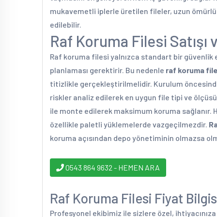
mukavemetli iplerle üretilen fileler, uzun ömürlü
edilebilir.
Raf Koruma Filesi Satışı
Raf koruma filesi yalnızca standart bir güvenlik
planlaması gerektirir. Bu nedenle
raf koruma file
titizlikle gerçekleştirilmelidir. Kurulum öncesin
riskler analiz edilerek en uygun file tipi ve ölçüs
ile monte edilerek maksimum koruma sağlanır. 
özellikle paletli yüklemelerde vazgeçilmezdir.
Ra
koruma açısından depo yönetiminin olmazsa olma
0543 864 9632 - HEMEN ARA
Raf Koruma Filesi Fiyat Bilgis
Profesyonel ekibimiz ile sizlere özel, ihtiyacınız