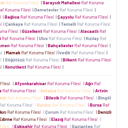
cık
Raf Koruma Filesi
|
Saraycık Mahallesi
Raf Koruma
af Koruma Filesi
|
Demetevler
Raf Koruma Filesi
|
si
|
Bağlıca
Raf Koruma Filesi
|
Çayyolu
Raf Koruma Filesi
|
si
|
Çankaya
Raf Koruma Filesi
|
Temelli
Raf Koruma Filesi
uma Filesi
|
Güzelkent
Raf Koruma Filesi
|
Alacaatlı
Raf
i
Raf Koruma Filesi
|
Ulus
Raf Koruma Filesi
|
Kızılay
Raf
kmen
Raf Koruma Filesi
|
Bahçelievler
Raf Koruma Filesi
|
si
|
Mamak
Raf Koruma Filesi
|
İvedik
Raf Koruma Filesi
|
si
|
Söğütözü
Raf Koruma Filesi
|
Bilkent
Raf Koruma Filesi
si
|
Konutkent
Raf Koruma Filesi
|
Filesi
|
Afyonkarahisar
Raf Koruma Filesi
|
Ağrı
Raf
a
Raf Koruma Filesi
|
Antalya
Raf Koruma Filesi
|
Artvin
esir
Raf Koruma Filesi
|
Bilecik
Raf Koruma Filesi
|
Bingöl
Raf Koruma Filesi
|
Burdur
Raf Koruma Filesi
|
Bursa
Raf
kırı
Raf Koruma Filesi
|
Çorum
Raf Koruma Filesi
|
Denizli
Edirne
Raf Koruma Filesi
|
Elazığ
Raf Koruma Filesi
|
Filesi
|
Eskişehir
Raf Koruma Filesi
|
Gaziantep
Raf