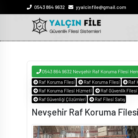
0543 864 9632
yyalcinfile@gmail.com
0543 864 9632 Nevşehir Raf Koruma Filesi He
Raf Koruma Filesi
Raf Koruma Filesi
Raf 
Raf Koruma Filesi Hizmeti
Raf Güvenlik Files
Raf Güvenliği Çözümleri
Raf Filesi Satış
Nevşehir Raf Koruma Files