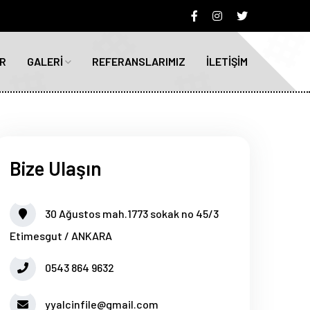
R
GALERİ
REFERANSLARIMIZ
İLETİŞİM
Bize Ulaşın
30 Ağustos mah.1773 sokak no 45/3
Etimesgut / ANKARA
0543 864 9632
yyalcinfile@gmail.com