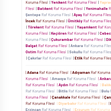
Koruma Filesi
|
Yenikent
Raf Koruma Filesi
|
Yapra
Filesi
|
Batıkent
Raf Koruma Filesi
|
Yenimahalle
R
Şentepe
Raf Koruma Filesi
|
Ayaş
Raf Koruma File
İncek
Raf Koruma Filesi
|
Ümitköy
Raf Koruma File
|
Törekent
Raf Koruma Filesi
|
Yaşamkent
Raf Kor
Koruma Filesi
|
Keçiören
Raf Koruma Filesi
|
Cebec
Koruma Filesi
|
Çukurambar
Raf Koruma Filesi
|
Di
Balgat
Raf Koruma Filesi
|
Ankara
Raf Koruma File
Ostim
Raf Koruma Filesi
|
Sokullu
Raf Koruma File
|
Çakırlar
Raf Koruma Filesi
|
Etlik
Raf Koruma File
|
Adana
Raf Koruma Filesi
|
Adıyaman
Raf Koruma 
Koruma Filesi
|
Amasya
Raf Koruma Filesi
|
Ankar
Raf Koruma Filesi
|
Aydın
Raf Koruma Filesi
|
Balık
Raf Koruma Filesi
|
Bitlis
Raf Koruma Filesi
|
Bolu
Koruma Filesi
|
Çanakkale
Raf Koruma Filesi
|
Çan
Raf Koruma Filesi
|
Diyarbakır
Raf Koruma Filesi
|
Erzincan
Raf Koruma Filesi
|
Erzurum
Raf Koruma 