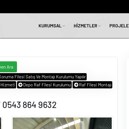
KURUMSAL
HİZMETLER
PROJELE
men Ara
Koruma Filesi Satış Ve Montajı Kurulumu Yapılır
i Hizmeti
Depo Raf Filesi Kurulumu
Raf Filesi Montajı
i 0543 864 9632