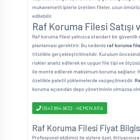
mukavemetli iplerle üretilen fileler, uzun ömürlü
edilebilir.
Raf Koruma Filesi Satışı
Raf koruma filesi yalnızca standart bir güvenlik
planlaması gerektirir. Bu nedenle
raf koruma file
titizlikle gerçekleştirilmelidir. Kurulum öncesin
riskler analiz edilerek en uygun file tipi ve ölçüs
ile monte edilerek maksimum koruma sağlanır. 
özellikle paletli yüklemelerde vazgeçilmezdir.
Ra
koruma açısından depo yönetiminin olmazsa olma
0543 864 9632 - HEMEN ARA
Raf Koruma Filesi Fiyat Bilgis
Profesyonel ekibimiz ile sizlere özel, ihtiyacınız