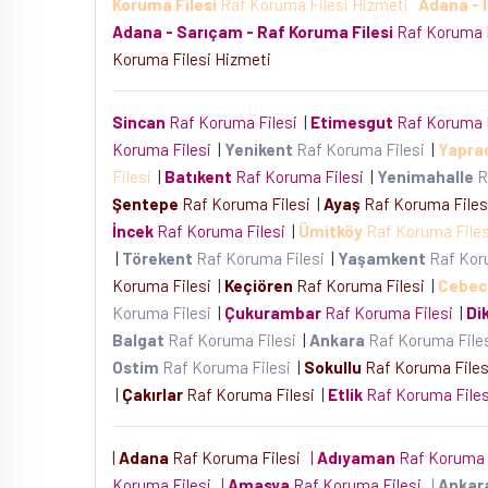
Koruma Filesi
Raf Koruma Filesi Hizmeti
Adana - 
Adana - Sarıçam - Raf Koruma Filesi
Raf Koruma 
Koruma Filesi Hizmeti
Sincan
Raf Koruma Filesi
|
Etimesgut
Raf Koruma 
Koruma Filesi
|
Yenikent
Raf Koruma Filesi
|
Yapra
Filesi
|
Batıkent
Raf Koruma Filesi
|
Yenimahalle
R
Şentepe
Raf Koruma Filesi
|
Ayaş
Raf Koruma File
İncek
Raf Koruma Filesi
|
Ümitköy
Raf Koruma File
|
Törekent
Raf Koruma Filesi
|
Yaşamkent
Raf Kor
Koruma Filesi
|
Keçiören
Raf Koruma Filesi
|
Cebec
Koruma Filesi
|
Çukurambar
Raf Koruma Filesi
|
Di
Balgat
Raf Koruma Filesi
|
Ankara
Raf Koruma File
Ostim
Raf Koruma Filesi
|
Sokullu
Raf Koruma File
|
Çakırlar
Raf Koruma Filesi
|
Etlik
Raf Koruma File
|
Adana
Raf Koruma Filesi
|
Adıyaman
Raf Koruma 
Koruma Filesi
|
Amasya
Raf Koruma Filesi
|
Ankar