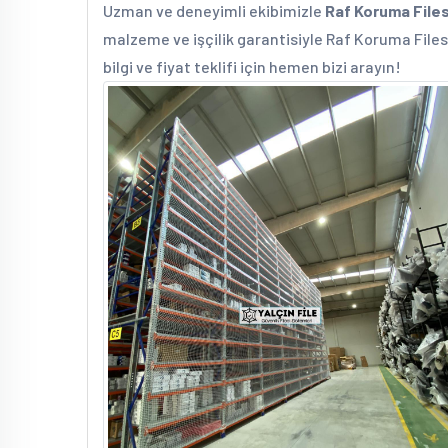
Uzman ve deneyimli ekibimizle
Raf Koruma Files
malzeme ve işçilik garantisiyle Raf Koruma Filesi
bilgi ve fiyat teklifi için hemen bizi arayın!