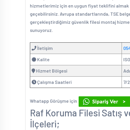
hizmetlerimiz için en uygun fiyat teklifini alma
geçebilirsiniz. Avrupa standartlarında, TSE belge
gerçekleştirdiğimiz güvenlik filesi montaj hizmet
sunuyoruz.
İletişim
05
Kalite
ISO
Hizmet Bölgesi
Ad
Çalışma Saatleri
7/
Whatapp Görüşme için
Raf Koruma Filesi Satış 
İlçeleri;