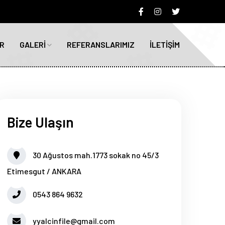
R
GALERİ
REFERANSLARIMIZ
İLETİŞİM
Bize Ulaşın
30 Ağustos mah.1773 sokak no 45/3
Etimesgut / ANKARA
0543 864 9632
yyalcinfile@gmail.com