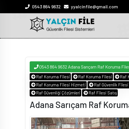
0543 864 9632
yyalcinfile@gmail.com
0543 864 9632 Adana Sarıçam Raf Koruma File
Raf Koruma Filesi
Raf Koruma Filesi
Raf 
Raf Koruma Filesi Hizmeti
Raf Güvenlik Files
Raf Güvenliği Çözümleri
Raf Filesi Satış
Adana Sarıçam Raf Koruma