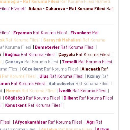
İmamoğlu - Raf Koruma Filesi
Raf Koruma Filesi Hizmeti
Filesi Hizmeti
Adana - Çukurova - Raf Koruma Filesi
Raf
Filesi
|
Eryaman
Raf Koruma Filesi
|
Elvankent
Raf
cık
Raf Koruma Filesi
|
Saraycık Mahallesi
Raf Koruma
af Koruma Filesi
|
Demetevler
Raf Koruma Filesi
|
si
|
Bağlıca
Raf Koruma Filesi
|
Çayyolu
Raf Koruma Filesi
|
si
|
Çankaya
Raf Koruma Filesi
|
Temelli
Raf Koruma Filesi
uma Filesi
|
Güzelkent
Raf Koruma Filesi
|
Alacaatlı
Raf
i
Raf Koruma Filesi
|
Ulus
Raf Koruma Filesi
|
Kızılay
Raf
kmen
Raf Koruma Filesi
|
Bahçelievler
Raf Koruma Filesi
|
si
|
Mamak
Raf Koruma Filesi
|
İvedik
Raf Koruma Filesi
|
si
|
Söğütözü
Raf Koruma Filesi
|
Bilkent
Raf Koruma Filesi
si
|
Konutkent
Raf Koruma Filesi
|
Filesi
|
Afyonkarahisar
Raf Koruma Filesi
|
Ağrı
Raf
a
Raf Koruma Filesi
|
Antalya
Raf Koruma Filesi
|
Artvin