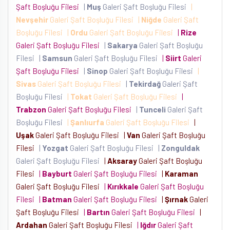
Şaft Boşluğu Filesi
|
Muş
Galeri Şaft Boşluğu Filesi
|
Nevşehir
Galeri Şaft Boşluğu Filesi
|
Niğde
Galeri Şaft
Boşluğu Filesi
|
Ordu
Galeri Şaft Boşluğu Filesi
|
Rize
Galeri Şaft Boşluğu Filesi
|
Sakarya
Galeri Şaft Boşluğu
Filesi
|
Samsun
Galeri Şaft Boşluğu Filesi
|
Siirt
Galeri
Şaft Boşluğu Filesi
|
Sinop
Galeri Şaft Boşluğu Filesi
|
Sivas
Galeri Şaft Boşluğu Filesi
|
Tekirdağ
Galeri Şaft
Boşluğu Filesi
|
Tokat
Galeri Şaft Boşluğu Filesi
|
Trabzon
Galeri Şaft Boşluğu Filesi
|
Tunceli
Galeri Şaft
Boşluğu Filesi
|
Şanlıurfa
Galeri Şaft Boşluğu Filesi
|
Uşak
Galeri Şaft Boşluğu Filesi
|
Van
Galeri Şaft Boşluğu
Filesi
|
Yozgat
Galeri Şaft Boşluğu Filesi
|
Zonguldak
Galeri Şaft Boşluğu Filesi
|
Aksaray
Galeri Şaft Boşluğu
Filesi
|
Bayburt
Galeri Şaft Boşluğu Filesi
|
Karaman
Galeri Şaft Boşluğu Filesi
|
Kırıkkale
Galeri Şaft Boşluğu
Filesi
|
Batman
Galeri Şaft Boşluğu Filesi
|
Şırnak
Galeri
Şaft Boşluğu Filesi
|
Bartın
Galeri Şaft Boşluğu Filesi
|
Ardahan
Galeri Şaft Boşluğu Filesi
|
Iğdır
Galeri Şaft