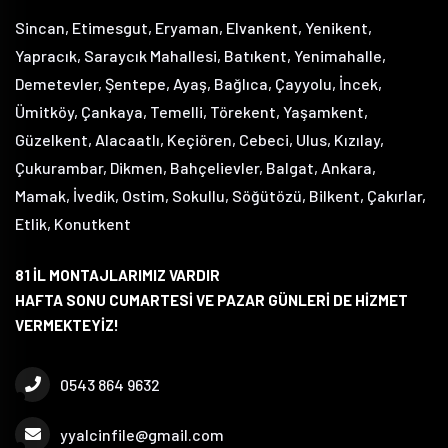
Sincan, Etimesgut, Eryaman, Elvankent, Yenikent,
Yapracık, Saraycık Mahallesi, Batıkent, Yenimahalle,
Demetevler, Şentepe, Ayaş, Bağlıca, Çayyolu, İncek,
Ümitköy, Çankaya, Temelli, Törekent, Yaşamkent,
Güzelkent, Alacaatlı, Keçiören, Cebeci, Ulus, Kızılay,
Çukurambar, Dikmen, Bahçelievler, Balgat, Ankara,
Mamak, İvedik, Ostim, Sokullu, Söğütözü, Bilkent, Çakırlar,
Etlik, Konutkent
81 İL MONTAJLARIMIZ VARDIR
HAFTA SONU CUMARTESİ VE PAZAR GÜNLERİ DE HİZMET
VERMEKTEYİZ!
0543 864 9632
yyalcinfile@gmail.com