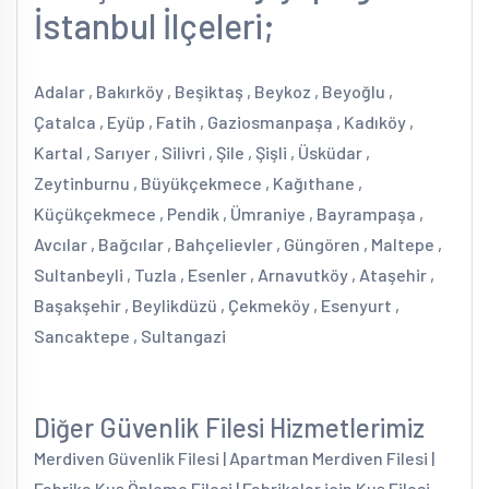
İstanbul İlçeleri;
Adalar , Bakırköy , Beşiktaş , Beykoz , Beyoğlu ,
Çatalca , Eyüp , Fatih , Gaziosmanpaşa , Kadıköy ,
Kartal , Sarıyer , Silivri , Şile , Şişli , Üsküdar ,
Zeytinburnu , Büyükçekmece , Kağıthane ,
Küçükçekmece , Pendik , Ümraniye , Bayrampaşa ,
Avcılar , Bağcılar , Bahçelievler , Güngören , Maltepe ,
Sultanbeyli , Tuzla , Esenler , Arnavutköy , Ataşehir ,
Başakşehir , Beylikdüzü , Çekmeköy , Esenyurt ,
Sancaktepe , Sultangazi
Diğer Güvenlik Filesi Hizmetlerimiz
Merdiven Güvenlik Filesi | Apartman Merdiven Filesi |
Fabrika Kuş Önleme Filesi | Fabrikalar için Kuş Filesi,