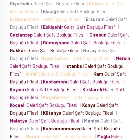
Diyarbakır
Galeri Şaft Boşluğu Filesi
|
Edirne
Galeri Şaft
Boşluğu Filesi
|
Elazığ
Galeri Şaft Boşluğu Filesi
|
Erzincan
Galeri Şaft Boşluğu Filesi
|
Erzurum
Galeri Şaft
Boşluğu Filesi
|
Eskişehir
Galeri Şaft Boşluğu Filesi
|
Gaziantep
Galeri Şaft Boşluğu Filesi
|
Giresun
Galeri Şaft
Boşluğu Filesi
|
Gümüşhane
Galeri Şaft Boşluğu Filesi
|
Hakkari
Galeri Şaft Boşluğu Filesi
|
Hatay
Galeri Şaft
Boşluğu Filesi
|
Isparta
Galeri Şaft Boşluğu Filesi
|
Mersin
Galeri Şaft Boşluğu Filesi
|
İstanbul
Galeri Şaft Boşluğu
Filesi
|
İzmir
Galeri Şaft Boşluğu Filesi
|
Kars
Galeri Şaft
Boşluğu Filesi
|
Kastamonu
Galeri Şaft Boşluğu Filesi
|
Kayseri
Galeri Şaft Boşluğu Filesi
|
Kırklareli
Galeri Şaft
Boşluğu Filesi
|
Kırşehir
Galeri Şaft Boşluğu Filesi
|
Kocaeli
Galeri Şaft Boşluğu Filesi
|
Konya
Galeri Şaft
Boşluğu Filesi
|
Kütahya
Galeri Şaft Boşluğu Filesi
|
Malatya
Galeri Şaft Boşluğu Filesi
|
Manisa
Galeri Şaft
Boşluğu Filesi
|
Kahramanmaraş
Galeri Şaft Boşluğu
Filesi
|
Mardin
Galeri Şaft Boşluğu Filesi
|
Muğla
Galeri