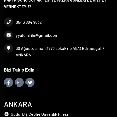
HAFTA SONU CUMARTESİ VE PAZAR GÜNLERİ DE HİZMET
VERMEKTEYİZ!
0543 864 9632
yyalcinfile@gmail.com
30 Ağustos mah.1773 sokak no 45/3 Etimesgut /
ANKARA
Bizi Takip Edin
ANKARA
Güdül Dış Cephe Güvenlik Filesi