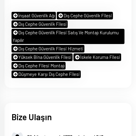
İnşaat Güvenlik Ağı
Dış Cephe Güvenlik Filesi
Dış Cephe Güvenlik Filesi
Dış Cephe Güvenlik Filesi Satış Ve Montajı Kurulumu
Yapılır
Dış Cephe Güvenlik Filesi Hizmeti
Yüksek Bina Güvenlik Filesi
İskele Koruma Filesi
Dış Cephe Filesi Montajı
Düşmeye Karşı Dış Cephe Filesi
Bize Ulaşın