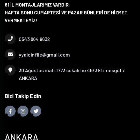
81 İL MONTAJLARIMIZ VARDIR
HAFTA SONU CUMARTESİ VE PAZAR GÜNLERİ DE HİZMET
VERMEKTEYİZ!
0543 864 9632
yyalcinfile@gmail.com
30 Ağustos mah.1773 sokak no 45/3 Etimesgut /
ANKARA
Bizi Takip Edin
ANKARA