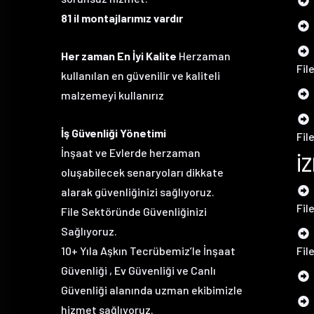
81 il montajlarımız vardır
Her zaman En İyi Kalite
Herzaman
Fil
kullanılan en güvenilir ve kaliteli
malzemeyi kullanırız
İş Güvenliği Yönetimi
Fil
İnşaat ve Evlerde herzaman
İ
oluşabilecek senaryoları dikkate
alarak güvenliğinizi sağlıyoruz.
Fil
File Sektöründe Güvenliğinizi
Sağlıyoruz.
10+ Yıla Aşkın Tecrübemiz’le İnşaat
Fil
Güvenliği , Ev Güvenliği ve Canlı
Güvenliği alanında uzman ekibimizle
hizmet sağlıyoruz.