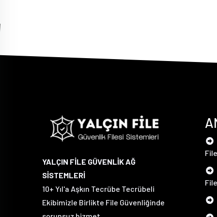
A
Fil
YALÇIN FİLE GÜVENLİK AĞ
SİSTEMLERİ
Fil
10+ Yıl'a Aşkın Tecrübe Tecrübeli
Ekibimizle Birlikte File Güvenliğinde
sorunsuz hizmet.