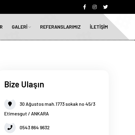
R
GALERİ
REFERANSLARIMIZ
İLETİŞİM
Bize Ulaşın
30 Ağustos mah.1773 sokak no 45/3
Etimesgut / ANKARA
0543 864 9632