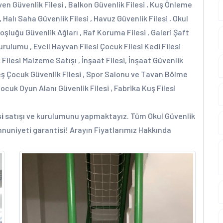
iven Güvenlik Filesi , Balkon Güvenlik Filesi , Kuş Önleme
, Halı Saha Güvenlik Filesi , Havuz Güvenlik Filesi , Okul
Boşluğu Güvenlik Ağları , Raf Koruma Filesi , Galeri Şaft
urulumu , Evcil Hayvan Filesi Çocuk Filesi Kedi Filesi
k Filesi Malzeme Satışı , İnşaat Filesi, İnşaat Güvenlik
Kreş Çocuk Güvenlik Filesi , Spor Salonu ve Tavan Bölme
 Çocuk Oyun Alanı Güvenlik Filesi , Fabrika Kuş Filesi
i
satışı ve kurulumunu yapmaktayız. Tüm Okul Güvenlik
mnuniyeti garantisi! Arayın Fiyatlarımız Hakkında