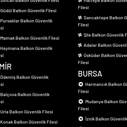
Sincan Balkon Güvenlik Filesi
Maltepe Balkon Güven
Filesi
Güdül Balkon Güvenlik Filesi
Sancaktepe Balkon G
Pursaklar Balkon Güvenlik
Filesi
esi
Şile Balkon Güvenlik F
Mamak Balkon Güvenlik Filesi
Adalar Balkon Güvenli
Haymana Balkon Güvenlik
esi
Üsküdar Balkon Güven
Filesi
ZMİR
BURSA
Ödemiş Balkon Güvenlik
esi
Harmancık Balkon Gü
Filesi
Balçova Balkon Güvenlik
esi
Mudanya Balkon Güv
Filesi
Urla Balkon Güvenlik Filesi
İznik Balkon Güvenlik
Konak Balkon Güvenlik Filesi