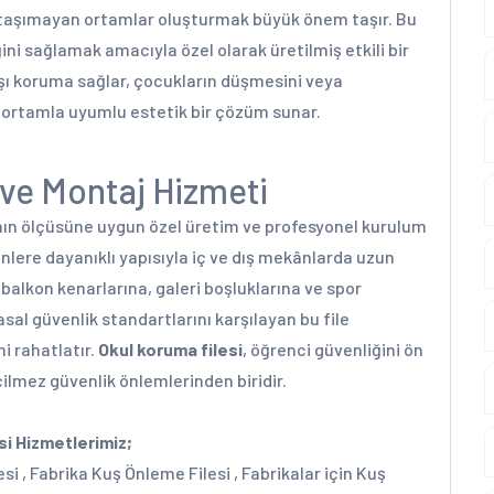
 taşımayan ortamlar oluşturmak büyük önem taşır. Bu
ini sağlamak amacıyla özel olarak üretilmiş etkili bir
şı koruma sağlar, çocukların düşmesini veya
a ortamla uyumlu estetik bir çözüm sunar.
ş ve Montaj Hizmeti
anın ölçüsüne uygun özel üretim ve profesyonel kurulum
enlere dayanıklı yapısıyla iç ve dış mekânlarda uzun
balkon kenarlarına, galeri boşluklarına ve spor
asal güvenlik standartlarını karşılayan bu file
ni rahatlatır.
Okul koruma filesi
, öğrenci güvenliğini ön
lmez güvenlik önlemlerinden biridir.
esi Hizmetlerimiz;
i , Fabrika Kuş Önleme Filesi , Fabrikalar için Kuş