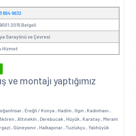
3 864 9632
9001:2015 Belgeli
ya Sarayönü ve Çevresi
4 Hizmet
ış ve montajı yaptığımız
oğanhisar , Ereğli / Konya , Hadim , Ilgın , Kadınhanı ,
 Akören , Altınekin , Derebucak , Hüyük , Karatay , Meram
mirgazi , Güneysınır , Halkapınar , Tuzlukçu , Yalıhüyük