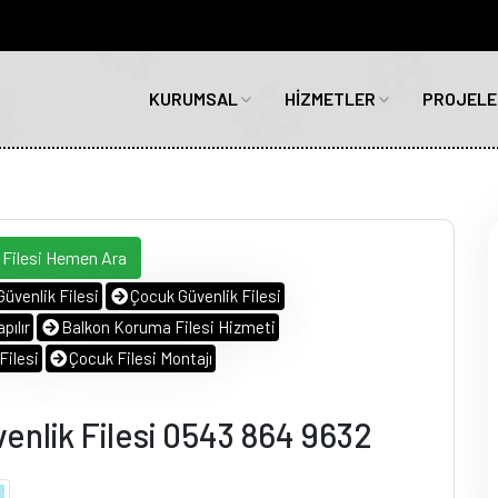
KURUMSAL
HİZMETLER
PROJELE
 Filesi Hemen Ara
Güvenlik Filesi
Çocuk Güvenlik Filesi
pılır
Balkon Koruma Filesi Hizmeti
ilesi
Çocuk Filesi Montajı
nlik Filesi 0543 864 9632