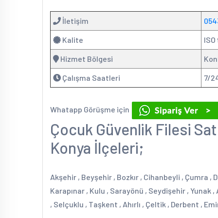
İletişim
054
Kalite
ISO 
Hizmet Bölgesi
Kon
Çalışma Saatleri
7/2
Whatapp Görüşme için
Çocuk Güvenlik Filesi Sat
Konya İlçeleri;
Akşehir , Beyşehir , Bozkır , Cihanbeyli , Çumra , D
Karapınar , Kulu , Sarayönü , Seydişehir , Yunak ,
, Selçuklu , Taşkent , Ahırlı , Çeltik , Derbent , E