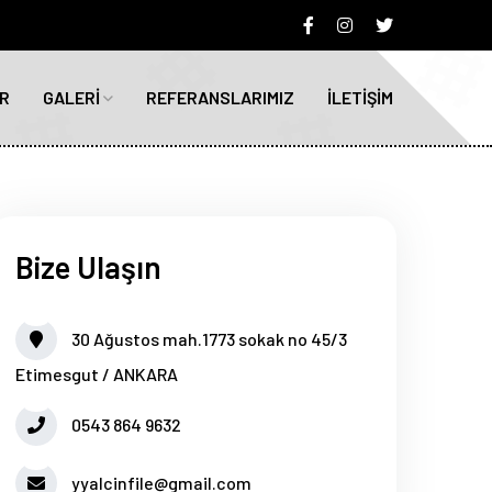
R
GALERİ
REFERANSLARIMIZ
İLETİŞİM
Bize Ulaşın
30 Ağustos mah.1773 sokak no 45/3
Etimesgut / ANKARA
0543 864 9632
yyalcinfile@gmail.com