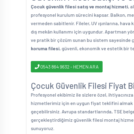
Çocuk güvenlik filesi satış ve montaj hizmeti
, 
profesyonel kurulum sürecini kapsar. Balkon, mer
vermeden sabitlenir. Fileler, UV ışınlarına, hava 
dış mekân kullanımı için uygundur. Apartman yönetic
ve pratik bir çözüm sunan bu sistem sayesinde ço
koruma filesi
, güvenli, ekonomik ve estetik bir t
0543 864 9632 - HEMEN ARA
Çocuk Güvenlik Filesi Fiyat Bi
Profesyonel ekibimiz ile sizlere özel, ihtiyacınız
hizmetlerimiz için en uygun fiyat teklifini alma
geçebilirsiniz. Avrupa standartlarında, TSE belge
gerçekleştirdiğimiz güvenlik filesi montaj hizmet
sunuyoruz.