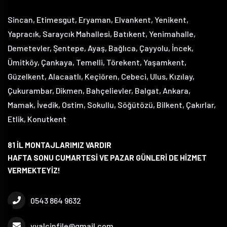
Sincan, Etimesgut, Eryaman, Elvankent, Yenikent,
Yapracık, Saraycık Mahallesi, Batıkent, Yenimahalle,
Demetevler, Şentepe, Ayaş, Bağlıca, Çayyolu, İncek,
Ümitköy, Çankaya, Temelli, Törekent, Yaşamkent,
Güzelkent, Alacaatlı, Keçiören, Cebeci, Ulus, Kızılay,
Çukurambar, Dikmen, Bahçelievler, Balgat, Ankara,
Mamak, İvedik, Ostim, Sokullu, Söğütözü, Bilkent, Çakırlar,
Etlik, Konutkent
81 İL MONTAJLARIMIZ VARDIR
HAFTA SONU CUMARTESİ VE PAZAR GÜNLERİ DE HİZMET
VERMEKTEYİZ!
0543 864 9632
yyalcinfile@gmail.com