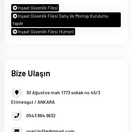
İnşaat Güvenlik Filesi
İnşaat Güvenlik Filesi Satış Ve Montajı Kurulumu
Yapılır
İnşaat Güvenlik Filesi Hizmeti
Bize Ulaşın
30 Ağustos mah.1773 sokak no 45/3
Etimesgut / ANKARA
0543 864 9632
yyalcinfile@gmail.com