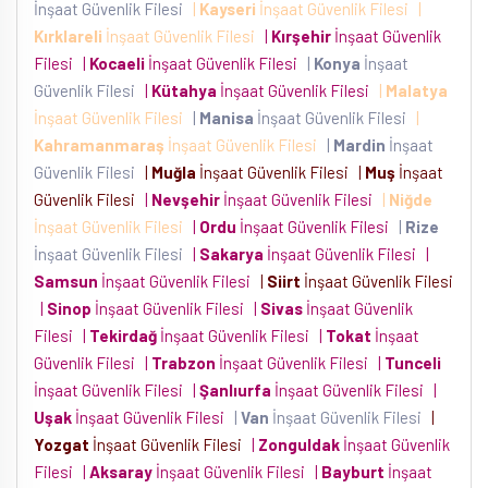
İnşaat Güvenlik Filesi
|
Kayseri
İnşaat Güvenlik Filesi
|
Kırklareli
İnşaat Güvenlik Filesi
|
Kırşehir
İnşaat Güvenlik
Filesi
|
Kocaeli
İnşaat Güvenlik Filesi
|
Konya
İnşaat
Güvenlik Filesi
|
Kütahya
İnşaat Güvenlik Filesi
|
Malatya
İnşaat Güvenlik Filesi
|
Manisa
İnşaat Güvenlik Filesi
|
Kahramanmaraş
İnşaat Güvenlik Filesi
|
Mardin
İnşaat
Güvenlik Filesi
|
Muğla
İnşaat Güvenlik Filesi
|
Muş
İnşaat
Güvenlik Filesi
|
Nevşehir
İnşaat Güvenlik Filesi
|
Niğde
İnşaat Güvenlik Filesi
|
Ordu
İnşaat Güvenlik Filesi
|
Rize
İnşaat Güvenlik Filesi
|
Sakarya
İnşaat Güvenlik Filesi
|
Samsun
İnşaat Güvenlik Filesi
|
Siirt
İnşaat Güvenlik Filesi
|
Sinop
İnşaat Güvenlik Filesi
|
Sivas
İnşaat Güvenlik
Filesi
|
Tekirdağ
İnşaat Güvenlik Filesi
|
Tokat
İnşaat
Güvenlik Filesi
|
Trabzon
İnşaat Güvenlik Filesi
|
Tunceli
İnşaat Güvenlik Filesi
|
Şanlıurfa
İnşaat Güvenlik Filesi
|
Uşak
İnşaat Güvenlik Filesi
|
Van
İnşaat Güvenlik Filesi
|
Yozgat
İnşaat Güvenlik Filesi
|
Zonguldak
İnşaat Güvenlik
Filesi
|
Aksaray
İnşaat Güvenlik Filesi
|
Bayburt
İnşaat