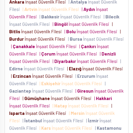
Ankara
İnşaat Güvenlik Filesi
|
Antalya
İnşaat Güvenlik
Filesi
|
Artvin
İnşaat Güvenlik Filesi
|
Aydın
İnşaat
Güvenlik Filesi
|
Balıkesir
İnşaat Güvenlik Filesi
|
Bilecik
İnşaat Güvenlik Filesi
|
Bingöl
İnşaat Güvenlik Filesi
|
Bitlis
İnşaat Güvenlik Filesi
|
Bolu
İnşaat Güvenlik Filesi
|
Burdur
İnşaat Güvenlik Filesi
|
Bursa
İnşaat Güvenlik Filesi
|
Çanakkale
İnşaat Güvenlik Filesi
|
Çankırı
İnşaat
Güvenlik Filesi
|
Çorum
İnşaat Güvenlik Filesi
|
Denizli
İnşaat Güvenlik Filesi
|
Diyarbakır
İnşaat Güvenlik Filesi
|
Edirne
İnşaat Güvenlik Filesi
|
Elazığ
İnşaat Güvenlik Filesi
|
Erzincan
İnşaat Güvenlik Filesi
|
Erzurum
İnşaat
Güvenlik Filesi
|
Eskişehir
İnşaat Güvenlik Filesi
|
Gaziantep
İnşaat Güvenlik Filesi
|
Giresun
İnşaat Güvenlik
Filesi
|
Gümüşhane
İnşaat Güvenlik Filesi
|
Hakkari
İnşaat Güvenlik Filesi
|
Hatay
İnşaat Güvenlik Filesi
|
Isparta
İnşaat Güvenlik Filesi
|
Mersin
İnşaat Güvenlik
Filesi
|
İstanbul
İnşaat Güvenlik Filesi
|
İzmir
İnşaat
Güvenlik Filesi
|
Kars
İnşaat Güvenlik Filesi
|
Kastamonu