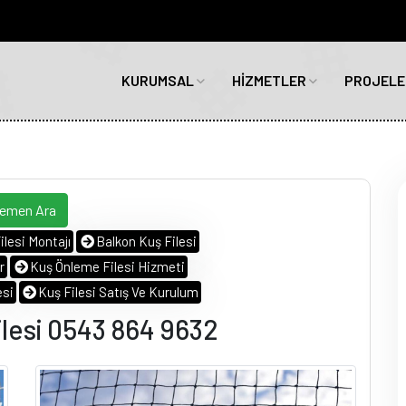
KURUMSAL
HİZMETLER
PROJELE
Hemen Ara
ilesi Montajı
Balkon Kuş Filesi
r
Kuş Önleme Filesi Hizmeti
esi
Kuş Filesi Satış Ve Kurulum
esi 0543 864 9632