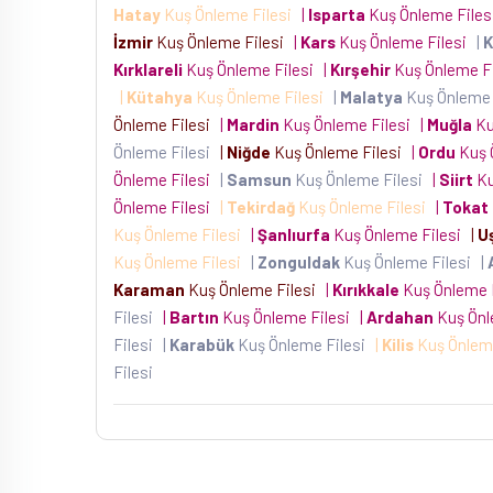
Hatay
Kuş Önleme Filesi
|
Isparta
Kuş Önleme File
İzmir
Kuş Önleme Filesi
|
Kars
Kuş Önleme Filesi
|
Kırklareli
Kuş Önleme Filesi
|
Kırşehir
Kuş Önleme F
|
Kütahya
Kuş Önleme Filesi
|
Malatya
Kuş Önleme 
Önleme Filesi
|
Mardin
Kuş Önleme Filesi
|
Muğla
Ku
Önleme Filesi
|
Niğde
Kuş Önleme Filesi
|
Ordu
Kuş 
Önleme Filesi
|
Samsun
Kuş Önleme Filesi
|
Siirt
Ku
Önleme Filesi
|
Tekirdağ
Kuş Önleme Filesi
|
Tokat
Kuş Önleme Filesi
|
Şanlıurfa
Kuş Önleme Filesi
|
U
Kuş Önleme Filesi
|
Zonguldak
Kuş Önleme Filesi
|
Karaman
Kuş Önleme Filesi
|
Kırıkkale
Kuş Önleme 
Filesi
|
Bartın
Kuş Önleme Filesi
|
Ardahan
Kuş Önl
Filesi
|
Karabük
Kuş Önleme Filesi
|
Kilis
Kuş Önlem
Filesi