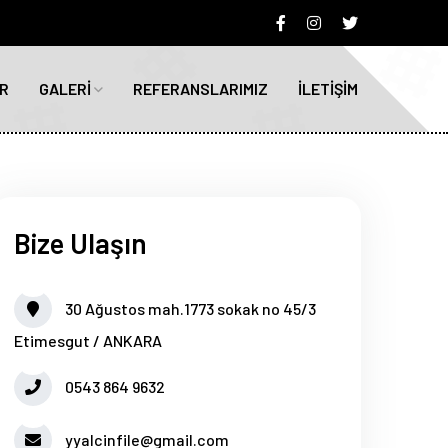
R
GALERİ
REFERANSLARIMIZ
İLETİŞİM
Bize Ulaşın
30 Ağustos mah.1773 sokak no 45/3
Etimesgut / ANKARA
0543 864 9632
yyalcinfile@gmail.com