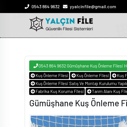
0543 864 9632
yyalcinfile@gmail.com
0543 864 9632 Gümüşhane Kuş Önleme Filesi 
Kuş Önleme Filesi
Kuş Önleme Filesi
Kuş F
Kuş Önleme Filesi Satış Ve Montajı Kurulumu Yapılı
Fabrika Kuş Koruma Filesi
Tarım Alanı Kuş Fil
Gümüşhane Kuş Önleme Fil