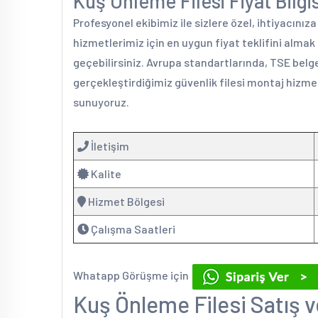
Kuş Önleme Filesi Fiyat Bilgis
Profesyonel ekibimiz ile sizlere özel, ihtiyacınız
hizmetlerimiz için en uygun fiyat teklifini alma
geçebilirsiniz. Avrupa standartlarında, TSE belge
gerçekleştirdiğimiz güvenlik filesi montaj hizmet
sunuyoruz.
İletişim
Kalite
Hizmet Bölgesi
Çalışma Saatleri
Whatapp Görüşme için
Kuş Önleme Filesi Satış v