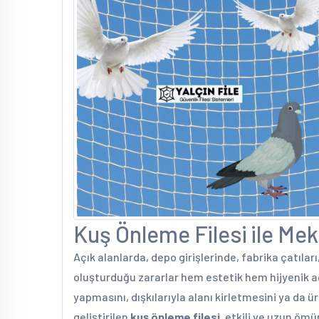
Kuş Önleme Filesi ile Mek
Açık alanlarda, depo girişlerinde, fabrika çatıları
oluşturduğu zararlar hem estetik hem hijyenik aç
yapmasını, dışkılarıyla alanı kirletmesini ya da
geliştirilen
kuş önleme filesi
, etkili ve uzun ömü