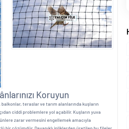
ânlarınızı Koruyun
, balkonlar, teraslar ve tarım alanlarında kuşların
ıdan ciddi problemlere yol açabilir. Kuşların yuva
 ürünlere zarar vermesini engellemek amacıyla
rlü bir çözümdür. Dayanıklı ipliklerden üretilen bu fileler,