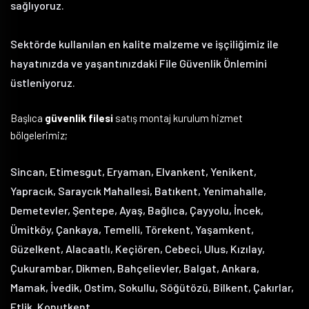
sağlıyoruz.
Sektörde kullanılan en kalite malzeme ve işçiliğimiz ile
hayatınızda ve yaşantınızdaki File Güvenlik Önlemini
üstleniyoruz.
Başlıca
güvenlik filesi
satış montaj kurulum hizmet
bölgelerimiz;
Sincan, Etimesgut, Eryaman, Elvankent, Yenikent,
Yapracık, Saraycık Mahallesi, Batıkent, Yenimahalle,
Demetevler, Şentepe, Ayaş, Bağlıca, Çayyolu, İncek,
Ümitköy, Çankaya, Temelli, Törekent, Yaşamkent,
Güzelkent, Alacaatlı, Keçiören, Cebeci, Ulus, Kızılay,
Çukurambar, Dikmen, Bahçelievler, Balgat, Ankara,
Mamak, İvedik, Ostim, Sokullu, Söğütözü, Bilkent, Çakırlar,
Etlik, Konutkent