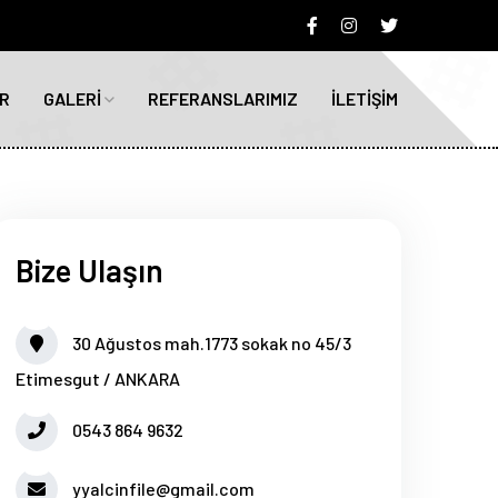
R
GALERİ
REFERANSLARIMIZ
İLETİŞİM
Bize Ulaşın
30 Ağustos mah.1773 sokak no 45/3
Etimesgut / ANKARA
0543 864 9632
yyalcinfile@gmail.com