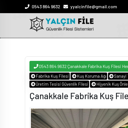
0543 864 9632
yyalcinfile@gmail.com
0543 864 9632 Çanakkale Fabrika Kuş Filesi H
Fabrika Kuş Filesi
Kuş Koruma Ağı
Sanayi 
Üretim Tesisi Güvenlik Filesi
Hijyenik Kuş Ön
Çanakkale Fabrika Kuş Fil