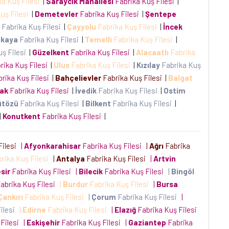
ka Kuş Filesi
|
Saraycık Mahallesi
Fabrika Kuş Filesi
|
uş Filesi
|
Demetevler
Fabrika Kuş Filesi
|
Şentepe
Fabrika Kuş Filesi
|
Çayyolu
Fabrika Kuş Filesi
|
İncek
kaya
Fabrika Kuş Filesi
|
Temelli
Fabrika Kuş Filesi
|
uş Filesi
|
Güzelkent
Fabrika Kuş Filesi
|
Alacaatlı
Fabrika
rika Kuş Filesi
|
Ulus
Fabrika Kuş Filesi
|
Kızılay
Fabrika Kuş
rika Kuş Filesi
|
Bahçelievler
Fabrika Kuş Filesi
|
Balgat
ak
Fabrika Kuş Filesi
|
İvedik
Fabrika Kuş Filesi
|
Ostim
ütözü
Fabrika Kuş Filesi
|
Bilkent
Fabrika Kuş Filesi
|
|
Konutkent
Fabrika Kuş Filesi
|
Filesi
|
Afyonkarahisar
Fabrika Kuş Filesi
|
Ağrı
Fabrika
rika Kuş Filesi
|
Antalya
Fabrika Kuş Filesi
|
Artvin
sir
Fabrika Kuş Filesi
|
Bilecik
Fabrika Kuş Filesi
|
Bingöl
abrika Kuş Filesi
|
Burdur
Fabrika Kuş Filesi
|
Bursa
Çankırı
Fabrika Kuş Filesi
|
Çorum
Fabrika Kuş Filesi
|
Filesi
|
Edirne
Fabrika Kuş Filesi
|
Elazığ
Fabrika Kuş Filesi
 Filesi
|
Eskişehir
Fabrika Kuş Filesi
|
Gaziantep
Fabrika