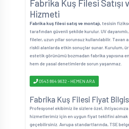
Fabrika Kuş Filesi Satışı
Hizmeti
Fabrika kuş filesi satış ve montajı
, tesisin fizi
tarafından güvenli şekilde kurulur. UV dayanım
fileler, uzun yıllar sorunsuz kullanılabilir. Tavan a
riskli alanlarda etkin sonuçlar sunar. Kurulum, ü
estetik görünümü bozmadan fabrika yapısına ent
hem de yasal denetimlerde sorun yaşanmaz.
0543 864 9632 - HEMEN ARA
Fabrika Kuş Filesi Fiyat Bilgis
Profesyonel ekibimiz ile sizlere özel, ihtiyacınız
hizmetlerimiz için en uygun fiyat teklifini alma
geçebilirsiniz. Avrupa standartlarında, TSE belge