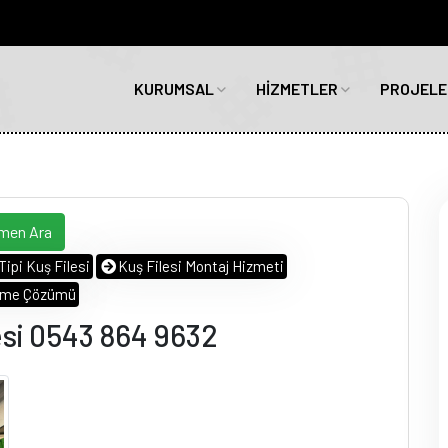
KURUMSAL
HİZMETLER
PROJELE
emen Ara
Tipi Kuş Filesi
Kuş Filesi Montaj Hizmeti
leme Çözümü
esi 0543 864 9632