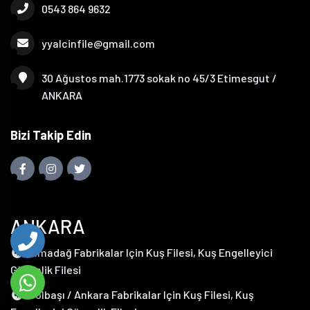
0543 864 9632
yyalcinfile@gmail.com
30 Ağustos mah.1773 sokak no 45/3 Etimesgut /
ANKARA
Bizi Takip Edin
ANKARA
Elmadağ Fabrikalar Için Kuş Filesi, Kuş Engelleyici
Güvenlik Filesi
Gölbaşı / Ankara Fabrikalar Için Kuş Filesi, Kuş