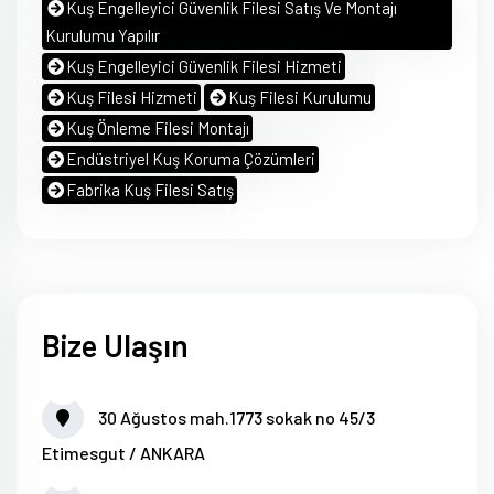
Kuş Engelleyici Güvenlik Filesi Satış Ve Montajı
Kurulumu Yapılır
Kuş Engelleyici Güvenlik Filesi Hizmeti
Kuş Filesi Hizmeti
Kuş Filesi Kurulumu
Kuş Önleme Filesi Montajı
Endüstriyel Kuş Koruma Çözümleri
Fabrika Kuş Filesi Satış
Bize Ulaşın
30 Ağustos mah.1773 sokak no 45/3
Etimesgut / ANKARA