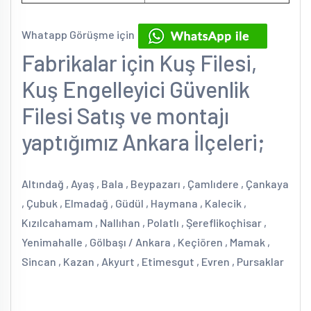
Whatapp Görüşme için
Fabrikalar için Kuş Filesi,
Kuş Engelleyici Güvenlik
Filesi Satış ve montajı
yaptığımız Ankara İlçeleri;
Altındağ , Ayaş , Bala , Beypazarı , Çamlıdere , Çankaya
, Çubuk , Elmadağ , Güdül , Haymana , Kalecik ,
Kızılcahamam , Nallıhan , Polatlı , Şereflikoçhisar ,
Yenimahalle , Gölbaşı / Ankara , Keçiören , Mamak ,
Sincan , Kazan , Akyurt , Etimesgut , Evren , Pursaklar