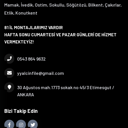
Mamak, İvedik, Ostim, Sokullu, Söğütözü, Bilkent, Çakırlar,
Etlik, Konutkent
81 İL MONTAJLARIMIZ VARDIR
HAFTA SONU CUMARTESİ VE PAZAR GÜNLERİ DE HİZMET
VERMEKTEYİZ!
0543 864 9632
yyalcinfile@gmail.com
30 Ağustos mah.1773 sokak no 45/3 Etimesgut /
ANKARA
Bizi Takip Edin