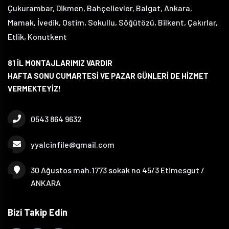
Çukurambar, Dikmen, Bahçelievler, Balgat, Ankara,
Mamak, İvedik, Ostim, Sokullu, Söğütözü, Bilkent, Çakırlar,
Etlik, Konutkent
81 İL MONTAJLARIMIZ VARDIR
HAFTA SONU CUMARTESİ VE PAZAR GÜNLERİ DE HİZMET
VERMEKTEYİZ!
0543 864 9632
yyalcinfile@gmail.com
30 Ağustos mah.1773 sokak no 45/3 Etimesgut /
ANKARA
Bizi Takip Edin