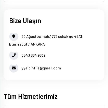
Bize Ulaşın
30 Ağustos mah.1773 sokak no 45/3
Etimesgut / ANKARA
0543 864 9632
yyalcinfile@gmail.com
Tüm Hizmetlerimiz